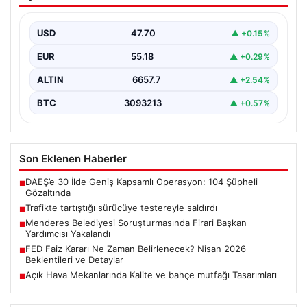
saldırdı
{“title”: “Trafikte Çıkan Tartışma Kanlı Bitti: Şüpheli
Testereyle Tehdit Etti”, “content”: “ Adana’nın Sarıçam…
USD
47.70
▲ +0.15%
EUR
55.18
▲ +0.29%
ALTIN
6657.7
▲ +2.54%
BTC
3093213
▲ +0.57%
Son Eklenen Haberler
DAEŞ’e 30 İlde Geniş Kapsamlı Operasyon: 104 Şüpheli
■
Gözaltında
Trafikte tartıştığı sürücüye testereyle saldırdı
■
Menderes Belediyesi Soruşturmasında Firari Başkan
■
Yardımcısı Yakalandı
FED Faiz Kararı Ne Zaman Belirlenecek? Nisan 2026
■
Beklentileri ve Detaylar
Açık Hava Mekanlarında Kalite ve bahçe mutfağı Tasarımları
■