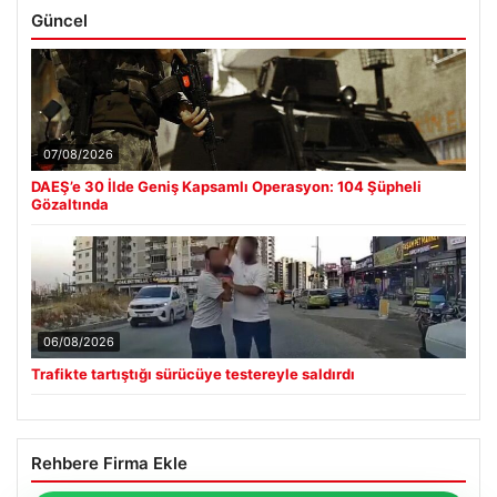
Güncel
07/08/2026
DAEŞ’e 30 İlde Geniş Kapsamlı Operasyon: 104 Şüpheli
Gözaltında
06/08/2026
Trafikte tartıştığı sürücüye testereyle saldırdı
Rehbere Firma Ekle