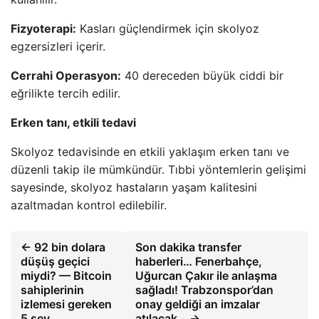
Fizyoterapi:
Kasları güçlendirmek için skolyoz
egzersizleri içerir.
Cerrahi Operasyon:
40 dereceden büyük ciddi bir
eğrilikte tercih edilir.
Erken tanı, etkili tedavi
Skolyoz tedavisinde en etkili yaklaşım erken tanı ve
düzenli takip ile mümkündür. Tıbbi yöntemlerin gelişimi
sayesinde, skolyoz hastaların yaşam kalitesini
azaltmadan kontrol edilebilir.
← 92 bin dolara
Son dakika transfer
düşüş geçici
haberleri… Fenerbahçe,
miydi? — Bitcoin
Uğurcan Çakır ile anlaşma
sahiplerinin
sağladı! Trabzonspor’dan
izlemesi gereken
onay geldiği an imzalar
5 şey
atılacak… →