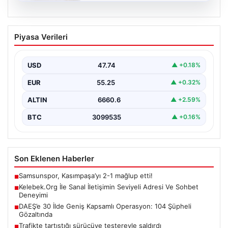
08.08.2026
Kelebek.Org İle Sanal İletişimin Seviyeli
Piyasa Verileri
Adresi Ve Sohbet Deneyimi
İnternet çağında kullanıcıların kaliteli bir tarzda bağlantı
kurması büyük bir önem ifade etmektedir. Güncel…
USD
47.74
▲ +0.18%
EUR
55.25
▲ +0.32%
ALTIN
6660.6
▲ +2.59%
BTC
3099535
▲ +0.16%
Son Eklenen Haberler
Samsunspor, Kasımpaşa’yı 2-1 mağlup etti!
■
Kelebek.Org İle Sanal İletişimin Seviyeli Adresi Ve Sohbet
■
Deneyimi
DAEŞ’e 30 İlde Geniş Kapsamlı Operasyon: 104 Şüpheli
■
Gözaltında
Trafikte tartıştığı sürücüye testereyle saldırdı
■