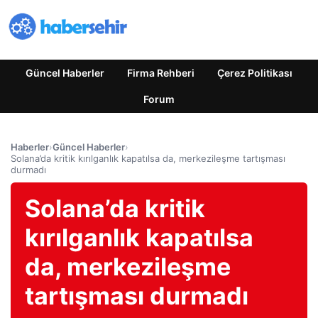
Güncel Haberler
Firma Rehberi
Çerez Politikası
Forum
Haberler
›
Güncel Haberler
›
Solana’da kritik kırılganlık kapatılsa da, merkezileşme tartışması
durmadı
Solana’da kritik
kırılganlık kapatılsa
da, merkezileşme
tartışması durmadı