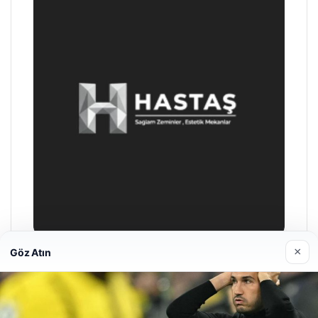
×
Göz Atın
Enes Kaplan Avukatlık Bürosu
28/04/2026