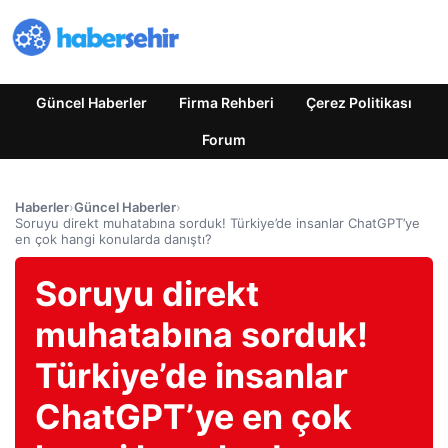
Güncel Haberler
Firma Rehberi
Çerez Politikası
Forum
Haberler
›
Güncel Haberler
›
Soruyu direkt muhatabına sorduk! Türkiye’de insanlar ChatGPT’ye
en çok hangi konularda danıştı?
Soruyu direkt
muhatabına sorduk!
Türkiye’de insanlar
ChatGPT’ye en çok