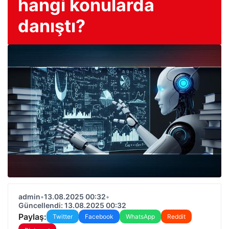
hangi konularda
danıştı?
admin
•
13.08.2025 00:32
•
Güncellendi: 13.08.2025 00:32
Paylaş:
Twitter
Facebook
WhatsApp
Reddit