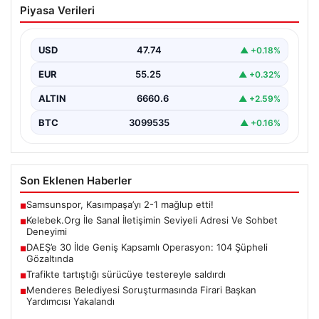
Piyasa Verileri
Adresi Ve Sohbet Deneyimi
İnternet çağında kullanıcıların kaliteli bir tarzda bağlantı
kurması büyük bir önem ifade etmektedir. Güncel…
USD
47.74
▲ +0.18%
EUR
55.25
▲ +0.32%
ALTIN
6660.6
▲ +2.59%
BTC
3099535
▲ +0.16%
Son Eklenen Haberler
Samsunspor, Kasımpaşa’yı 2-1 mağlup etti!
■
Kelebek.Org İle Sanal İletişimin Seviyeli Adresi Ve Sohbet
■
Deneyimi
DAEŞ’e 30 İlde Geniş Kapsamlı Operasyon: 104 Şüpheli
■
Gözaltında
Trafikte tartıştığı sürücüye testereyle saldırdı
■
Menderes Belediyesi Soruşturmasında Firari Başkan
■
Yardımcısı Yakalandı