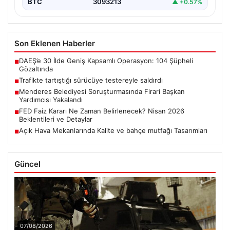
BTC
3093213
▲ +0.57%
Son Eklenen Haberler
DAEŞ’e 30 İlde Geniş Kapsamlı Operasyon: 104 Şüpheli
■
Gözaltında
Trafikte tartıştığı sürücüye testereyle saldırdı
■
Menderes Belediyesi Soruşturmasında Firari Başkan
■
Yardımcısı Yakalandı
FED Faiz Kararı Ne Zaman Belirlenecek? Nisan 2026
■
Beklentileri ve Detaylar
Açık Hava Mekanlarında Kalite ve bahçe mutfağı Tasarımları
■
Güncel
07/08/2026