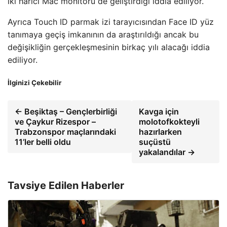
iki harici Mac monitörü de geliştirdiği iddia ediliyor.
Ayrıca Touch ID parmak izi tarayıcısından Face ID yüz
tanımaya geçiş imkanının da araştırıldığı ancak bu
değişikliğin gerçekleşmesinin birkaç yılı alacağı iddia
ediliyor.
İlginizi Çekebilir
← Beşiktaş – Gençlerbirliği
Kavga için
ve Çaykur Rizespor –
molotofkokteyli
Trabzonspor maçlarındaki
hazırlarken
11’ler belli oldu
suçüstü
yakalandılar →
Tavsiye Edilen Haberler