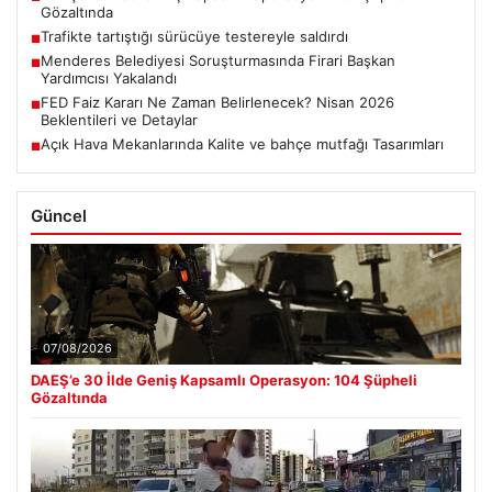
Gözaltında
Trafikte tartıştığı sürücüye testereyle saldırdı
■
Menderes Belediyesi Soruşturmasında Firari Başkan
■
Yardımcısı Yakalandı
FED Faiz Kararı Ne Zaman Belirlenecek? Nisan 2026
■
Beklentileri ve Detaylar
Açık Hava Mekanlarında Kalite ve bahçe mutfağı Tasarımları
■
Güncel
07/08/2026
DAEŞ’e 30 İlde Geniş Kapsamlı Operasyon: 104 Şüpheli
Gözaltında