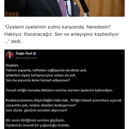
“Üyelerin üyelerinin zulmü karşısında. Neredesin?
Haklıyız. Kazanacağız. Sen ve anlayışınız kaybediyor
…” dedi.