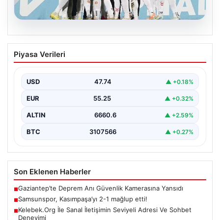
08.08.2026
Samsunspor, Kasımpaşa’yı 2-1 mağlup
Piyasa Verileri
etti!
USD
47.74
▲ +0.18%
EUR
55.25
▲ +0.32%
ALTIN
6660.6
▲ +2.59%
BTC
3107566
▲ +0.27%
Son Eklenen Haberler
Gaziantep’te Deprem Anı Güvenlik Kamerasına Yansıdı
■
Samsunspor, Kasımpaşa’yı 2-1 mağlup etti!
■
Kelebek.Org İle Sanal İletişimin Seviyeli Adresi Ve Sohbet
■
Deneyimi