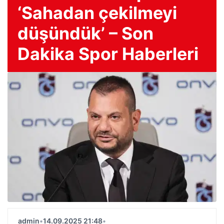
‘Sahadan çekilmeyi
düşündük’ – Son
Dakika Spor Haberleri
admin
•
14.09.2025 21:48
•