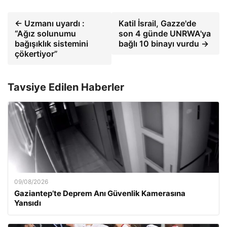
← Uzmanı uyardı :
Katil İsrail, Gazze'de
“Ağız solunumu
son 4 günde UNRWA'ya
bağışıklık sistemini
bağlı 10 binayı vurdu →
çökertiyor”
Tavsiye Edilen Haberler
09/08/2026
Gaziantep’te Deprem Anı Güvenlik Kamerasına
Yansıdı