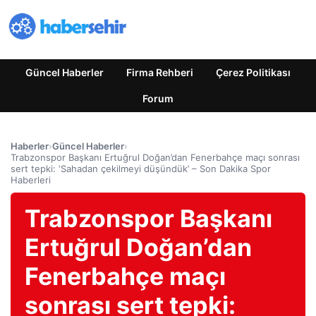
Güncel Haberler
Firma Rehberi
Çerez Politikası
Forum
Haberler
›
Güncel Haberler
›
Trabzonspor Başkanı Ertuğrul Doğan’dan Fenerbahçe maçı sonrası
sert tepki: ‘Sahadan çekilmeyi düşündük’ – Son Dakika Spor
Haberleri
Trabzonspor Başkanı
Ertuğrul Doğan’dan
Fenerbahçe maçı
sonrası sert tepki: