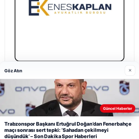
×
Göz Atın
Enes Kaplan Avukatlık Bürosu
28/04/2026
Güncel Haberler
Web sitemizi nasıl kullandığınızı daha iyi anlayabilmek,
Trabzonspor Başkanı Ertuğrul Doğan’dan Fenerbahçe
deneyiminizi kişiselleştirmek ve geliştirmek amacıyla çerezler
maçı sonrası sert tepki: ‘Sahadan çekilmeyi
© 2026 Haber Şehir – Güncel Haberler
kullanıyoruz.
Çerez Politikamız
düşündük’ – Son Dakika Spor Haberleri