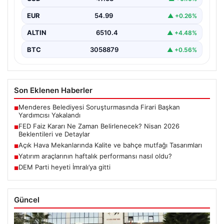
EUR
54.99
▲ +0.26%
ALTIN
6510.4
▲ +4.48%
BTC
3058879
▲ +0.56%
Son Eklenen Haberler
Menderes Belediyesi Soruşturmasında Firari Başkan
■
Yardımcısı Yakalandı
FED Faiz Kararı Ne Zaman Belirlenecek? Nisan 2026
■
Beklentileri ve Detaylar
Açık Hava Mekanlarında Kalite ve bahçe mutfağı Tasarımları
■
Yatırım araçlarının haftalık performansı nasıl oldu?
■
DEM Parti heyeti İmralı’ya gitti
■
Güncel