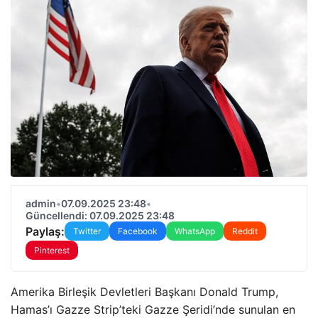
admin
•
07.09.2025 23:48
•
Güncellendi: 07.09.2025 23:48
Paylaş:
Twitter
Facebook
WhatsApp
Reddit
Pinterest
Amerika Birleşik Devletleri Başkanı Donald Trump,
Hamas’ı Gazze Strip’teki Gazze Şeridi’nde sunulan en