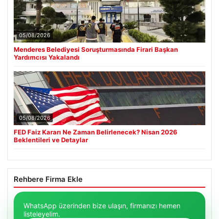
05/08/2026
Menderes Belediyesi Soruşturmasında Firari Başkan
Yardımcısı Yakalandı
05/08/2026
FED Faiz Kararı Ne Zaman Belirlenecek? Nisan 2026
Beklentileri ve Detaylar
Rehbere Firma Ekle
WhatsApp üzerinden bize ulaşın, firmanızı hemen
listeleyelim.