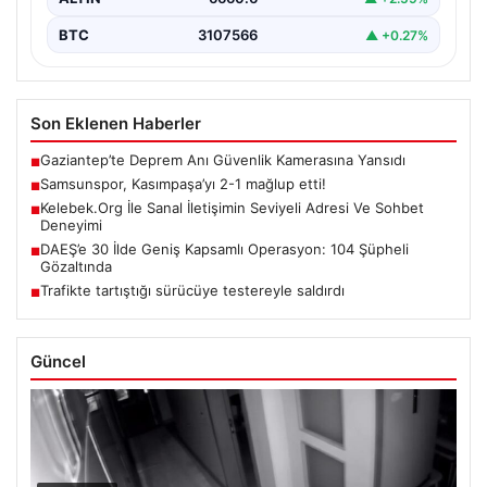
BTC
3107566
▲ +0.27%
Son Eklenen Haberler
Gaziantep’te Deprem Anı Güvenlik Kamerasına Yansıdı
■
Samsunspor, Kasımpaşa’yı 2-1 mağlup etti!
■
Kelebek.Org İle Sanal İletişimin Seviyeli Adresi Ve Sohbet
■
Deneyimi
DAEŞ’e 30 İlde Geniş Kapsamlı Operasyon: 104 Şüpheli
■
Gözaltında
Trafikte tartıştığı sürücüye testereyle saldırdı
■
Güncel