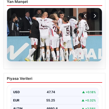
Yan Manşet
08.08.2026
Samsunspor, Kasımpaşa’yı 2-1 mağlup
Piyasa Verileri
etti!
USD
47.74
▲ +0.18%
EUR
55.25
▲ +0.32%
ALTIN
6660.6
▲ +2.59%