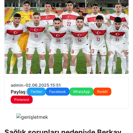
admin
•
02.06.2025 15:51
Paylaş:
Twitter
Facebook
WhatsApp
Reddit
Pinterest
Sağlık sorunları nedeniyle Berkay