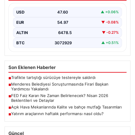
İzmir’in Menderes ilçesinde yürütülen geniş çaplı bir
soruşturma kapsamında, Belediye Başkan Yardımcısı
USD
47.60
▲ +0.06%
Rüzgar Sönmez,…
EUR
54.97
▼ -0.08%
ALTIN
6478.5
▼ -0.27%
BTC
3072929
▲ +0.51%
Son Eklenen Haberler
Trafikte tartıştığı sürücüye testereyle saldırdı
■
Menderes Belediyesi Soruşturmasında Firari Başkan
■
Yardımcısı Yakalandı
FED Faiz Kararı Ne Zaman Belirlenecek? Nisan 2026
■
Beklentileri ve Detaylar
Açık Hava Mekanlarında Kalite ve bahçe mutfağı Tasarımları
■
Yatırım araçlarının haftalık performansı nasıl oldu?
■
Güncel