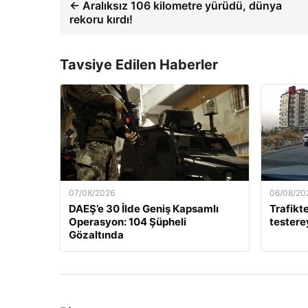
← Aralıksız 106 kilometre yürüdü, dünya
rekoru kırdı!
Tavsiye Edilen Haberler
07/08/2026
06/08/20
DAEŞ’e 30 İlde Geniş Kapsamlı
Trafikte
Operasyon: 104 Şüpheli
testerey
Gözaltında