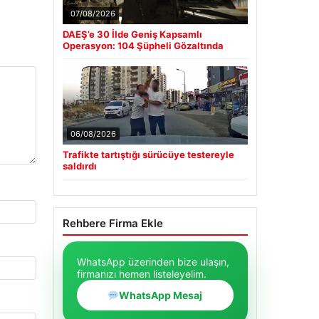
07/08/2026
DAEŞ’e 30 İlde Geniş Kapsamlı
Operasyon: 104 Şüpheli Gözaltında
06/08/2026
Trafikte tartıştığı sürücüye testereyle
saldırdı
Rehbere Firma Ekle
WhatsApp üzerinden bize ulaşın,
firmanızı hemen listeleyelim.
WhatsApp Mesaj