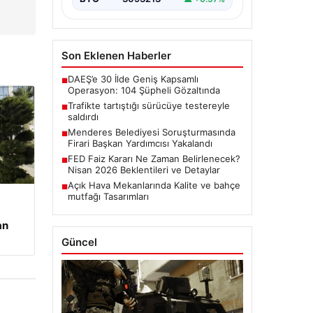
Son Eklenen Haberler
DAEŞ’e 30 İlde Geniş Kapsamlı
■
Operasyon: 104 Şüpheli Gözaltında
Trafikte tartıştığı sürücüye testereyle
■
saldırdı
Menderes Belediyesi Soruşturmasında
■
Firari Başkan Yardımcısı Yakalandı
FED Faiz Kararı Ne Zaman Belirlenecek?
■
Nisan 2026 Beklentileri ve Detaylar
Açık Hava Mekanlarında Kalite ve bahçe
■
mutfağı Tasarımları
an
Güncel