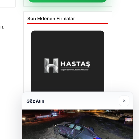
Son Eklenen Firmalar
n.
×
Göz Atın
Enes Kaplan Avukatlık Bürosu
28/04/2026