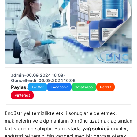
admin
•
06.09.2024 16:08
•
Güncellendi: 06.09.2024 16:08
Paylaş:
Twitter
Facebook
WhatsApp
Reddit
Pinterest
Endüstriyel temizlikte etkili sonuçlar elde etmek,
makinelerin ve ekipmanların ömrünü uzatmak açısından
kritik öneme sahiptir. Bu noktada
yağ sökücü
ürünler,
endüstriyel temizliğin vazgeçilmez bir parçası olarak