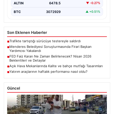
ALTIN
6478.5
▼ -0.27%
BTC
3072929
▲ +0.51%
Son Eklenen Haberler
Trafikte tartıştığı sürücüye testereyle saldırdı
■
Menderes Belediyesi Soruşturmasında Firari Başkan
■
Yardımcısı Yakalandı
FED Faiz Kararı Ne Zaman Belirlenecek? Nisan 2026
■
Beklentileri ve Detaylar
Açık Hava Mekanlarında Kalite ve bahçe mutfağı Tasarımları
■
Yatırım araçlarının haftalık performansı nasıl oldu?
■
Güncel