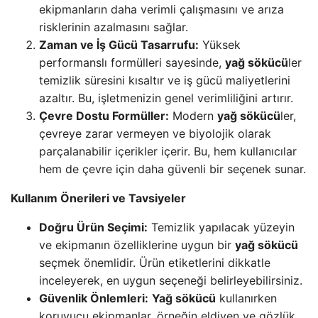
ekipmanların daha verimli çalışmasını ve arıza
risklerinin azalmasını sağlar.
Zaman ve İş Gücü Tasarrufu:
Yüksek
performanslı formülleri sayesinde,
yağ sökücü
ler
temizlik süresini kısaltır ve iş gücü maliyetlerini
azaltır. Bu, işletmenizin genel verimliliğini artırır.
Çevre Dostu Formüller:
Modern
yağ sökücü
ler,
çevreye zarar vermeyen ve biyolojik olarak
parçalanabilir içerikler içerir. Bu, hem kullanıcılar
hem de çevre için daha güvenli bir seçenek sunar.
Kullanım Önerileri ve Tavsiyeler
Doğru Ürün Seçimi:
Temizlik yapılacak yüzeyin
ve ekipmanın özelliklerine uygun bir
yağ sökücü
seçmek önemlidir. Ürün etiketlerini dikkatle
inceleyerek, en uygun seçeneği belirleyebilirsiniz.
Güvenlik Önlemleri:
Yağ sökücü
kullanırken
koruyucu ekipmanlar, örneğin eldiven ve gözlük