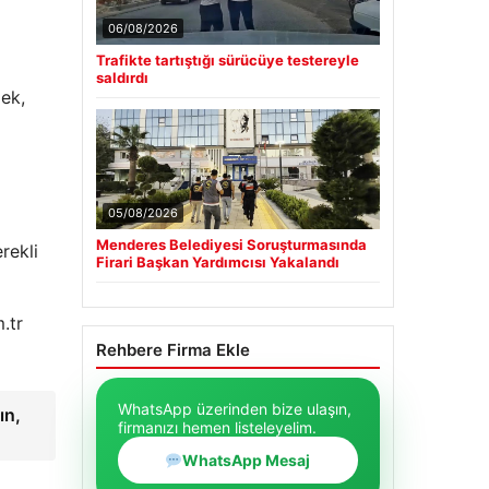
06/08/2026
Trafikte tartıştığı sürücüye testereyle
saldırdı
mek,
05/08/2026
Menderes Belediyesi Soruşturmasında
rekli
Firari Başkan Yardımcısı Yakalandı
.tr
Rehbere Firma Ekle
WhatsApp üzerinden bize ulaşın,
ın,
firmanızı hemen listeleyelim.
WhatsApp Mesaj