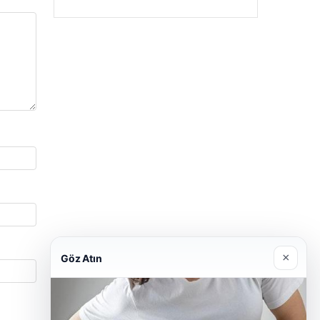
×
Göz Atın