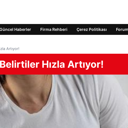
Güncel Haberler
Firma Rehberi
Çerez Politikası
Foru
ızla Artıyor!
Belirtiler Hızla Artıyor!