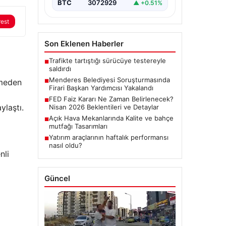
BTC
3072929
▲ +0.51%
rest
Son Eklenen Haberler
Trafikte tartıştığı sürücüye testereyle
■
saldırdı
Menderes Belediyesi Soruşturmasında
rmeden
■
Firari Başkan Yardımcısı Yakalandı
FED Faiz Kararı Ne Zaman Belirlenecek?
■
ylaştı.
Nisan 2026 Beklentileri ve Detaylar
Açık Hava Mekanlarında Kalite ve bahçe
■
mutfağı Tasarımları
Yatırım araçlarının haftalık performansı
■
nasıl oldu?
nli
Güncel