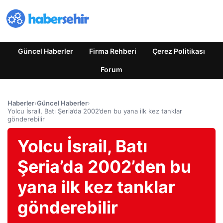
Güncel Haberler
Firma Rehberi
Çerez Politikası
Forum
Haberler
›
Güncel Haberler
›
Yolcu İsrail, Batı Şeria’da 2002’den bu yana ilk kez tanklar
gönderebilir
Yolcu İsrail, Batı
Şeria’da 2002’den bu
yana ilk kez tanklar
gönderebilir