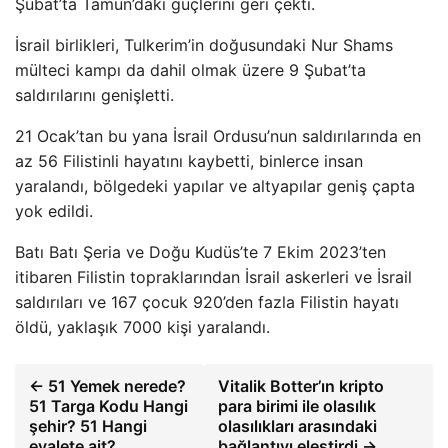
Şubat’ta Tamun’daki güçlerini geri çekti.
İsrail birlikleri, Tulkerim’in doğusundaki Nur Shams
mülteci kampı da dahil olmak üzere 9 Şubat’ta
saldırılarını genişletti.
21 Ocak’tan bu yana İsrail Ordusu’nun saldırılarında en
az 56 Filistinli hayatını kaybetti, binlerce insan
yaralandı, bölgedeki yapılar ve altyapılar geniş çapta
yok edildi.
Batı Batı Şeria ve Doğu Kudüs’te 7 Ekim 2023’ten
itibaren Filistin topraklarından İsrail askerleri ve İsrail
saldırıları ve 167 çocuk 920’den fazla Filistin hayatı
öldü, yaklaşık 7000 kişi yaralandı.
← 51 Yemek nerede?
Vitalik Botter’ın kripto
51 Targa Kodu Hangi
para birimi ile olasılık
şehir? 51 Hangi
olasılıkları arasındaki
eyalete ait?
bağlantıyı eleştirdi →