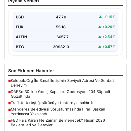
Piyasa Verileri
Operasyon: 104 Şüpheli Gözaltında
Türkiye genelinde terör örgütü DAEŞ’e yönelik büyük
bir operasyon gerçekleştirildi. Jandarma Genel
USD
47.70
▲ +0.15%
Komutanlığı Terörle…
EUR
55.18
▲ +0.29%
ALTIN
6657.7
▲ +2.54%
BTC
3093213
▲ +0.57%
Son Eklenen Haberler
Kelebek.Org İle Sanal İletişimin Seviyeli Adresi Ve Sohbet
■
Deneyimi
DAEŞ’e 30 İlde Geniş Kapsamlı Operasyon: 104 Şüpheli
■
Gözaltında
Trafikte tartıştığı sürücüye testereyle saldırdı
■
Menderes Belediyesi Soruşturmasında Firari Başkan
■
Yardımcısı Yakalandı
FED Faiz Kararı Ne Zaman Belirlenecek? Nisan 2026
■
Beklentileri ve Detaylar