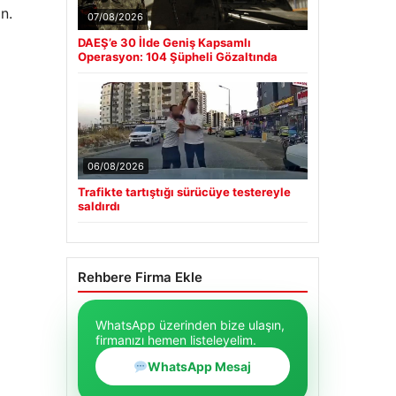
n.
07/08/2026
DAEŞ’e 30 İlde Geniş Kapsamlı
Operasyon: 104 Şüpheli Gözaltında
06/08/2026
Trafikte tartıştığı sürücüye testereyle
saldırdı
Rehbere Firma Ekle
WhatsApp üzerinden bize ulaşın,
firmanızı hemen listeleyelim.
WhatsApp Mesaj