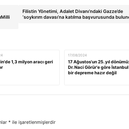
Filistin Yönetimi, Adalet Divanı’ndaki Gazze’de
Milli
‘soykırım davası’na katılma başvurusunda bulu
24
17/08/2024
n'de 1,3 milyon aracı geri
17 Ağustos'un 25. yıl dönümü:
or
Dr. Naci Görür'e göre İstanbul
bir depreme hazır değil
nlar
*
ile işaretlenmişlerdir