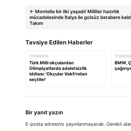
← Montella bir ilki yaşadı! Milliler hazırlık
mücadelesinde İtalya ile golsüz berabere kaldı
Takım
Tavsiye Edilen Haberler
17/08/2024
17/08/20
Türk Milli okçulardan
BMW, Çi
Olimpiyatlarda adaletsizlik
çağırıy
iddiası: 'Okçular Vakfı'ndan
seçtiler'
Bir yanıt yazın
E-posta adresiniz yayınlanmayacak.
Gerekli ala