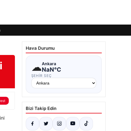
m
Hava Durumu
i
☁
Ankara
NaN°C
ŞEHIR SEÇ
rest
Bizi Takip Edin
ini