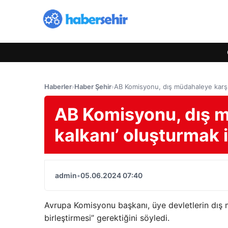
Haberler
›
Haber Şehir
›
AB Komisyonu, dış müdahaleye karşı 
AB Komisyonu, dış m
kalkanı’ oluşturmak 
admin
•
05.06.2024 07:40
Avrupa Komisyonu başkanı, üye devletlerin dış
birleştirmesi” gerektiğini söyledi.