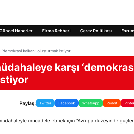
Güncel Haberler
Firma Rehberi
Çerez Politikası
Foru
‘demokrasi kalkanı’ oluşturmak istiyor
üdahaleye karşı ‘demokras
istiyor
Paylaş:
Twitter
Facebook
WhatsApp
Reddit
Pinte
 müdahaleyle mücadele etmek için “Avrupa düzeyinde güçler