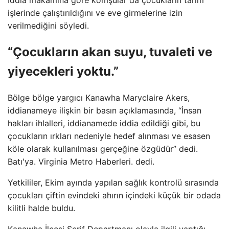
İddia makamına göre komşular da çocukların tarım
işlerinde çalıştırıldığını ve eve girmelerine izin
verilmediğini söyledi.
“Çocukların akan suyu, tuvaleti ve
yiyecekleri yoktu.”
Bölge bölge yargıcı Kanawha Maryclaire Akers,
iddianameye ilişkin bir basın açıklamasında, “İnsan
hakları ihlalleri, iddianamede iddia edildiği gibi, bu
çocukların ırkları nedeniyle hedef alınması ve esasen
köle olarak kullanılması gerçeğine özgüdür” dedi.
Batı'ya. Virginia Metro Haberleri. dedi.
Yetkililer, Ekim ayında yapılan sağlık kontrolü sırasında
çocukları çiftin evindeki ahırın içindeki küçük bir odada
kilitli halde buldu.
Kanawha İlçesi Şerif Departmanı olayla ilgili yaptığı