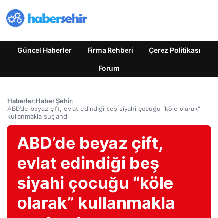
Güncel Haberler
Firma Rehberi
Çerez Politikası
Forum
Haberler
›
Haber Şehir
›
ABD’de beyaz çift, evlat edindiği beş siyahi çocuğu “köle olarak”
kullanmakla suçlandı
ABD’de beyaz çift,
evlat edindiği beş
siyahi çocuğu “köle
olarak” kullanmakla