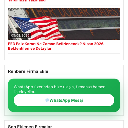
Yardımcısı Yakalandı
05/08/2026
FED Faiz Kararı Ne Zaman Belirlenecek? Nisan 2026
Beklentileri ve Detaylar
Rehbere Firma Ekle
WhatsApp üzerinden bize ulaşın, firmanızı hemen
listeleyelim.
WhatsApp Mesaj
Son Eklenen Firmalar