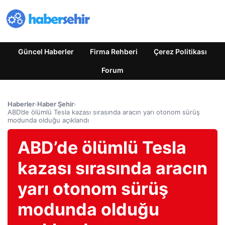
Güncel Haberler
Firma Rehberi
Çerez Politikası
Forum
Haberler
›
Haber Şehir
›
ABD’de ölümlü Tesla kazası sırasında aracın yarı otonom sürüş
modunda olduğu açıklandı
ABD’de ölümlü Tesla
kazası sırasında aracın
yarı otonom sürüş
modunda olduğu