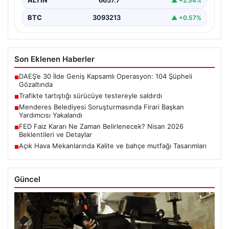
ALTIN
6657.7
▲ +2.54%
BTC
3093213
▲ +0.57%
Son Eklenen Haberler
DAEŞ’e 30 İlde Geniş Kapsamlı Operasyon: 104 Şüpheli
■
Gözaltında
Trafikte tartıştığı sürücüye testereyle saldırdı
■
Menderes Belediyesi Soruşturmasında Firari Başkan
■
Yardımcısı Yakalandı
FED Faiz Kararı Ne Zaman Belirlenecek? Nisan 2026
■
Beklentileri ve Detaylar
Açık Hava Mekanlarında Kalite ve bahçe mutfağı Tasarımları
■
Güncel