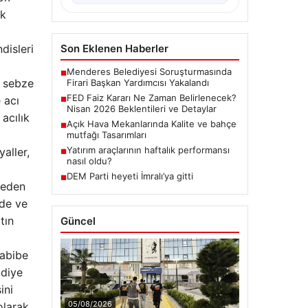
uk
disleri
Son Eklenen Haberler
Menderes Belediyesi Soruşturmasında
■
n sebze
Firari Başkan Yardımcısı Yakalandı
FED Faiz Kararı Ne Zaman Belirlenecek?
 acı
■
Nisan 2026 Beklentileri ve Detaylar
acılık
Açık Hava Mekanlarında Kalite ve bahçe
■
mutfağı Tasarımları
Yatırım araçlarının haftalık performansı
aller,
■
nasıl oldu?
DEM Parti heyeti İmralı’ya gitti
■
neden
lde ve
tın
Güncel
Habibe
 diye
ini
05/08/2026
olarak