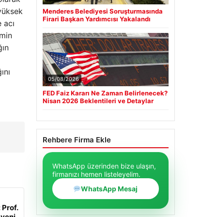
 yüksek
Menderes Belediyesi Soruşturmasında
Firari Başkan Yardımcısı Yakalandı
e acı
imin
ğın
ını
05/08/2026
FED Faiz Kararı Ne Zaman Belirlenecek?
Nisan 2026 Beklentileri ve Detaylar
Rehbere Firma Ekle
WhatsApp üzerinden bize ulaşın,
firmanızı hemen listeleyelim.
WhatsApp Mesaj
 Prof.
 yeni