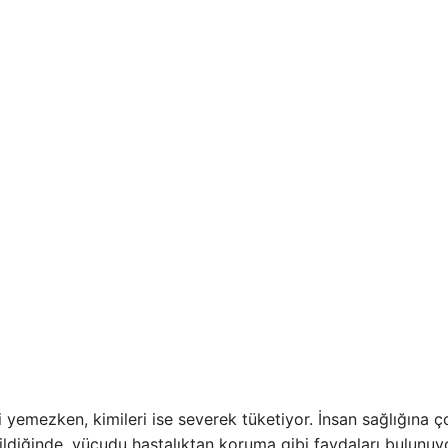
i yemezken, kimileri ise severek tüketiyor. İnsan sağlığına ç
tildiğinde, vücudu hastalıktan koruma gibi faydaları bulunuy