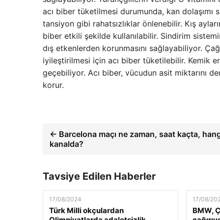
acı biber tüketilmesi durumunda, kan dolaşımı sağ
tansiyon gibi rahatsızlıklar önlenebilir. Kış ay
biber etkili şekilde kullanılabilir. Sindirim siste
dış etkenlerden korunmasını sağlayabiliyor. Çağ
iyileştirilmesi için acı biber tüketilebilir. Kemik
geçebiliyor. Acı biber, vücudun asit miktarını
korur.
← Barcelona maçı ne zaman, saat kaçta, hang
kanalda?
Tavsiye Edilen Haberler
17/08/2024
17/08/20
Türk Milli okçulardan
BMW, Çi
Olimpiyatlarda adaletsizlik
çağırıy