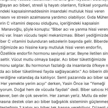
yan acı biberi, stresli iş hayatı olanların, fiziksel yorgunl
iğindeki kapsaisinmaddesinin insandaki mutluluk hissi veren
sını ve stresin azalmasına yardımcı olabiliyor. Gıda Mühen
rin C vitamini deposu olduğunu, içeriğindeki kapsaisin
. Manavoğlu, şöyle konuştu: “Biber acı ve yanma hissi vere
n yönü var. İnsan vücudu tepki mekanizması. Biberi yediğimizde
iber C vitamini bulunduran sebzelerin başında gelir. Biberde 
tiğimizde acı hissine karşı mutluluk hissi veren endorfin,
zellikle endorfin hormonu seviyesi artar. Beyne iletilen siny
kseltir. Vücut mutlu olmaya başlar. Acı biber tükettiğimizde
monu salgılar. Bu hormonun fazlalığı da insanlarda öfkeye 
da acı biber tüketilmesi fayda sağlayacaktır.” Acı biberin di
erdiğine vatandaş da katılıyor. Semt pazarında acı biber sa
. Her yemekte yerim acıyı” derken, Yasin Önce ise “Yemeği
luyorum. Doğal hem de vücuda faydalı” dedi. Biber satıcısı 
sever, ben de çok severim. Her zaman yeriz. Mutlu da eder
sına destek olan acı biber bağışıklık sisteminin güçlenmes
desteğinin 2 katını acı biber tek başına verebiliyor. Düzenli 