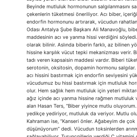
Beyinde mutluluk hormonunun salgılanmasını sağla
çekenlerin tüketmesi öneriliyor. Acı biber, içer
endorfin hormonunu artırarak, vücudun rahatlama
Odası Antalya Şube Başkanı Ali Manavoğlu, bibe
maddesinin acı ve yanma hissi verdiğini söyledi
olarak bilinir. Aslında biberin farklı, az biline
hissine karşılık vücut tepki mekanizması verir. B
tadı veren kapsaisin maddesi vardır. Biberi tüket
serotonin, oksitosin, dopamin hormonu salgılar. Ö
acı hissini bastırmak için endorfin seviyesini yü
vücudumuz bu hissi bastırmak için mutluluk hor
olur. Hem sağlık hem mutluluk için yeteri miktar
ağız içinde acı yanma hissine rağmen mutluluk v
alan Hasan Ters, “Biber yiyince mutlu oluyorum
yedikçe yediriyor, mutluluk da veriyor. Mutlu o
Kahraman ise, “Kanseri önler. Ağabeyim de çok 
düşünüyorum” dedi. Vücudun toksinlerden arınma
sağlayabiliyor. Turunçgillerin verdiği C vitamini 