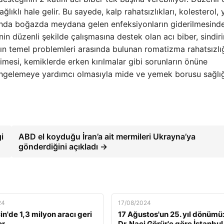
lıklı hale gelir. Bu sayede, kalp rahatsızlıkları, kolesterol,
larında boğazda meydana gelen enfeksiyonların giderilmesind
minin düzenli şekilde çalışmasına destek olan acı biber, sindir
ın temel problemleri arasında bulunan romatizma rahatsızlı
 erimesi, kemiklerde erken kırılmalar gibi sorunların önüne
 dengelemeye yardımcı olmasıyla mide ve yemek borusu sağlığ
i
ABD el koyduğu İran’a ait mermileri Ukrayna’ya
gönderdiğini açıkladı →
24
17/08/2024
n'de 1,3 milyon aracı geri
17 Ağustos'un 25. yıl dönümü:
or
Dr. Naci Görür'e göre İstanbul