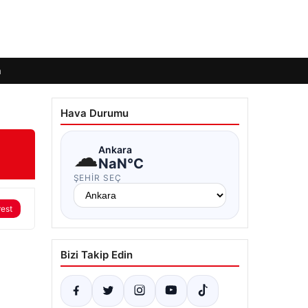
m
Hava Durumu
☁
Ankara
NaN°C
ŞEHIR SEÇ
rest
Bizi Takip Edin