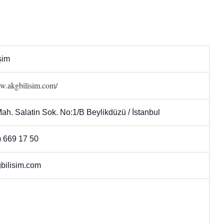
şim
ww.akgbilisim.com/
ah. Salatin Sok. No:1/B Beylikdüzü / İstanbul
) 669 17 50
bilisim.com