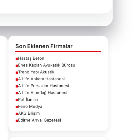
Son Eklenen Firmalar
Hastaş Beton
■
Enes Kaplan Avukatlık Bürosu
■
Trend Yapı Akustik
■
A Life Ankara Hastanesi
■
A Life Pursaklar Hastanesi
■
A Life Altındağ Hastanesi
■
Pet İlanları
■
Feno Medya
■
AKG Bilişim
■
Edirne Ahval Gazetesi
■