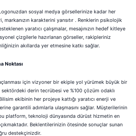
r . Logonuzdan sosyal medya görsellerinize kadar her
, markanızın karakterini yansıtır . Renklerin psikolojik
esteklenen yaratıcı çalışmalar, mesajınızın hedef kitleye
syonel çizgilerle hazırlanan görseller, rakipleriniz
iğinizin akıllarda yer etmesine katkı sağlar.
ma Noktası
nuçlanması için vizyoner bir ekiple yol yürümek büyük bir
, sektördeki derin tecrübesi ve %100 çözüm odaklı
lisim ekibinin her projeye kattığı yaratıcı enerji ve
flerine garantili adımlarla ulaşmasını sağlar. Müşterilerinin
 bu platform, teknoloji dünyasında dürüst hizmetin en
 çıkmaktadır. Beklentilerinizin ötesinde sonuçlar sunan
ğru destekçinizdir.