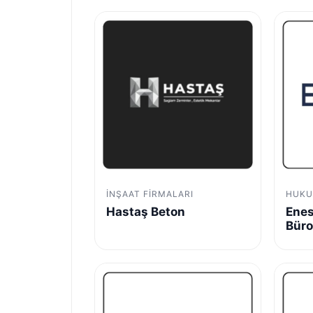
İNŞAAT FIRMALARI
HUKU
Hastaş Beton
Enes
Bür