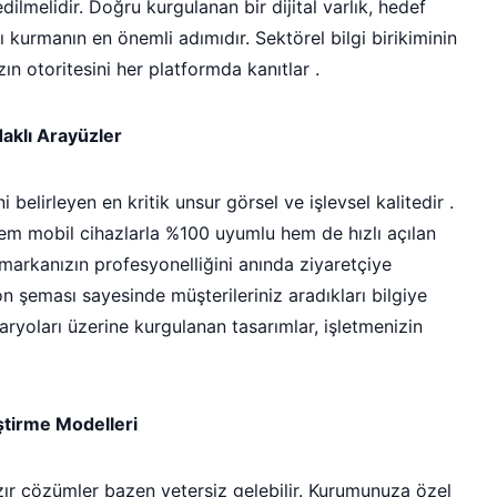
edilmelidir. Doğru kurgulanan bir dijital varlık, hedef
ı kurmanın en önemli adımıdır. Sektörel bilgi birikiminin
zın otoritesini her platformda kanıtlar .
daklı Arayüzler
 belirleyen en kritik unsur görsel ve işlevsel kalitedir .
m mobil cihazlarla %100 uyumlu hem de hızlı açılan
, markanızın profesyonelliğini anında ziyaretçiye
yon şeması sayesinde müşterileriniz aradıkları bilgiye
naryoları üzerine kurgulanan tasarımlar, işletmenizin
ştirme Modelleri
zır çözümler bazen yetersiz gelebilir. Kurumunuza özel