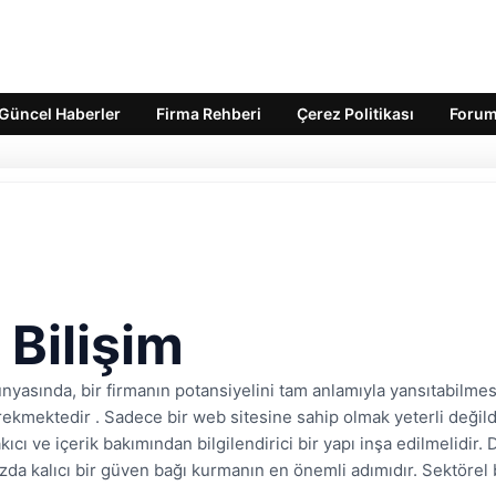
Güncel Haberler
Firma Rehberi
Çerez Politikası
Foru
Bilişim
yasında, bir firmanın potansiyelini tam anlamıyla yansıtabilmesi 
kmektedir . Sadece bir web sitesine sahip olmak yeterli değildir;
kıcı ve içerik bakımından bilgilendirici bir yapı inşa edilmelidir. 
ızda kalıcı bir güven bağı kurmanın en önemli adımıdır. Sektörel b