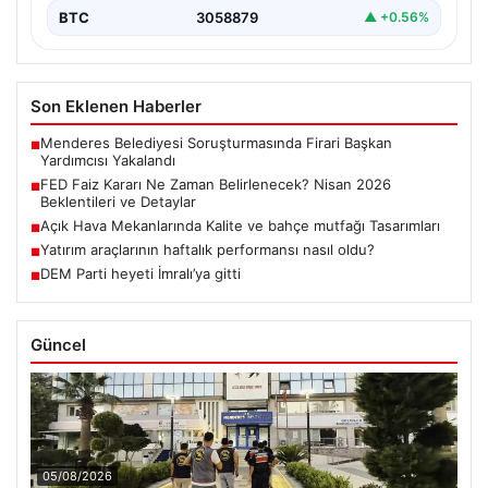
BTC
3058879
▲ +0.56%
Son Eklenen Haberler
Menderes Belediyesi Soruşturmasında Firari Başkan
■
Yardımcısı Yakalandı
FED Faiz Kararı Ne Zaman Belirlenecek? Nisan 2026
■
Beklentileri ve Detaylar
Açık Hava Mekanlarında Kalite ve bahçe mutfağı Tasarımları
■
Yatırım araçlarının haftalık performansı nasıl oldu?
■
DEM Parti heyeti İmralı’ya gitti
■
Güncel
05/08/2026