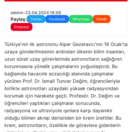
admin
•
23.04.2024 16:58
Paylaş:
Twitter
Facebook
WhatsApp
Reddit
Pinterest
Türkiye'nin ilk astronotu Alper Gezeravcı'nın 19 Ocak'ta
uzaya gönderilmesinin ardından ülkenin bilim insanları,
uzun süreli uzay görevlerinde astronotların sağlığının
korunmasına yönelik çalışmalarını yoğunlaştırdı. Bu
bağlamda havacılık eczacılığı alanında çalışmalar
yürüten Prof. Dr. İsmail Tuncer Değim, öğrencileriyle
birlikte astronotları uzaydaki yüksek radyasyondan
korumak için harekete geçti. Profesör. Dr. Değim ve
öğrencileri yaptıkları çalışmalar sonucunda,
radyasyona ve ultraviyole ışınlara karşı dayanıklı
olduğu bilinen akrep derisinden bir krem ​​ürettiler. Bu
krem, astronotların, özellikle de görevlere gidenlerin