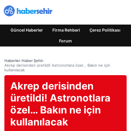
Güncel Haberler
Firma Rehberi
Çerez Politikası
Forum
Haberler
›
Haber Şehir
›
Akrep derisinden üretildi! Astronotlara özel… Bakın ne için
kullanılacak
Akrep derisinden
üretildi! Astronotlara
özel… Bakın ne için
kullanılacak