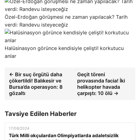
Özel-Erdoğan görüşmesi ne zaman yapılacak? Tarih
verdi: Randevu isteyeceğiz
Halüsinasyon görünce kendisiyle çelişti! korkutucu
anlar
← Bir suç örgütü daha
Geçit töreni
çökertildi! Balıkesir ve
provasında facia! İki
Bursa’da operasyon: 8
helikopter havada
gözaltı
çarpıştı: 10 ölü →
Tavsiye Edilen Haberler
17/08/2024
Türk Milli okçulardan Olimpiyatlarda adaletsizlik