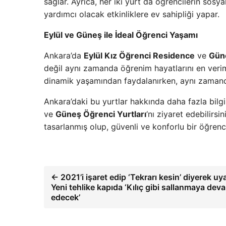
sağlar. Ayrıca, her iki yurt da öğrencilerin sosya
yardımcı olacak etkinliklere ev sahipliği yapar.
Eylül ve Güneş ile İdeal Öğrenci Yaşamı
Ankara’da
Eylül Kız Öğrenci Residence
ve
Güne
değil aynı zamanda öğrenim hayatlarını en veriml
dinamik yaşamından faydalanırken, aynı zamanda
Ankara’daki bu yurtlar hakkında daha fazla bil
ve
Güneş Öğrenci Yurtları
‘nı ziyaret edebilirsi
tasarlanmış olup, güvenli ve konforlu bir öğren
← 2021’i işaret edip ‘Tekrarı kesin’ diyerek uya
Yeni tehlike kapıda ‘Kılıç gibi sallanmaya dev
edecek’