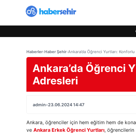
Haberler
›
Haber Şehir
›
Ankara’da Öğrenci Yurtları: Konforlu
Ankara’da Öğrenci Yu
Adresleri
admin
•
23.06.2024 14:47
Ankara, öğrenciler için hem eğitim hem de kona
ve
Ankara Erkek Öğrenci Yurtları
, öğrencileri