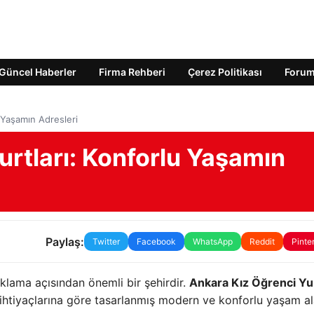
Güncel Haberler
Firma Rehberi
Çerez Politikası
Foru
 Yaşamın Adresleri
rtları: Konforlu Yaşamın
Paylaş:
Twitter
Facebook
WhatsApp
Reddit
Pinte
klama açısından önemli bir şehirdir.
Ankara Kız Öğrenci Yur
n ihtiyaçlarına göre tasarlanmış modern ve konforlu yaşam al