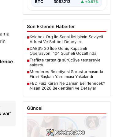
BTC
3093213
▲ +0.57%
Son Eklenen Haberler
klama
Kelebek.Org İle Sanal İletişimin Seviyeli
■
rin
Adresi Ve Sohbet Deneyimi
DAEŞ’e 30 İlde Geniş Kapsamlı
■
Operasyon: 104 Şüpheli Gözaltında
Trafikte tartıştığı sürücüye testereyle
idence
■
saldırdı
Menderes Belediyesi Soruşturmasında
■
Firari Başkan Yardımcısı Yakalandı
FED Faiz Kararı Ne Zaman Belirlenecek?
■
Nisan 2026 Beklentileri ve Detaylar
t
Güncel
 var’