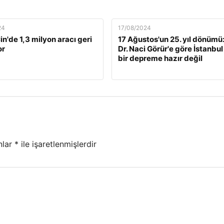
24
17/08/2024
n'de 1,3 milyon aracı geri
17 Ağustos'un 25. yıl dönümü:
or
Dr. Naci Görür'e göre İstanbul
bir depreme hazır değil
nlar
*
ile işaretlenmişlerdir