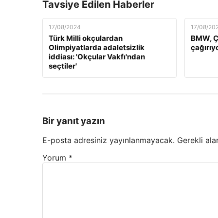
Tavsiye Edilen Haberler
17/08/2024
17/08/20
Türk Milli okçulardan
BMW, Çi
Olimpiyatlarda adaletsizlik
çağırıy
iddiası: 'Okçular Vakfı'ndan
seçtiler'
Bir yanıt yazın
E-posta adresiniz yayınlanmayacak.
Gerekli ala
Yorum
*