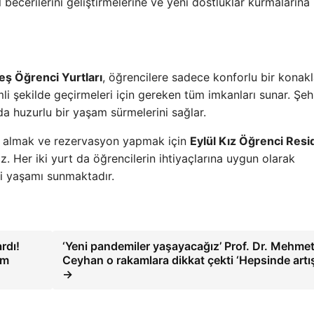
l becerilerini geliştirmelerine ve yeni dostluklar kurmalarına
ş Öğrenci Yurtları
, öğrencilere sadece konforlu bir kona
i şekilde geçirmeleri için gereken tüm imkanları sunar. Şeh
 huzurlu bir yaşam sürmelerini sağlar.
gi almak ve rezervasyon yapmak için
Eylül Kız Öğrenci Res
niz. Her iki yurt da öğrencilerin ihtiyaçlarına uygun olarak
ci yaşamı sunmaktadır.
rdı!
‘Yeni pandemiler yaşayacağız’ Prof. Dr. Mehme
am
Ceyhan o rakamlara dikkat çekti ‘Hepsinde artış
→