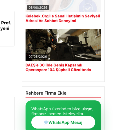
08/08/2026
Kelebek.Org İle Sanal İletişimin Seviyeli
Adresi Ve Sohbet Deneyimi
 Prof.
 yeni
07/08/2026
DAEŞ’e 30 İlde Geniş Kapsamlı
Operasyon: 104 Şüpheli Gözaltında
Rehbere Firma Ekle
WhatsApp üzerinden bize ulaşın,
firmanızı hemen listeleyelim.
WhatsApp Mesaj