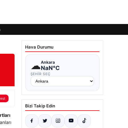
m
Hava Durumu
☁
Ankara
NaN°C
ŞEHIR SEÇ
rest
Bizi Takip Edin
tları
anları