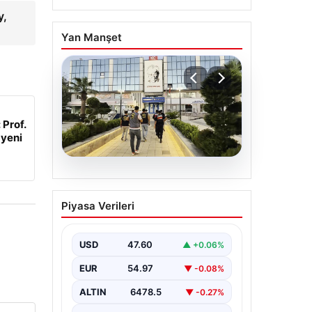
y,
Yan Manşet
 Prof.
 yeni
05.08.2026
Menderes Belediyesi
Piyasa Verileri
Soruşturmasında Firari
Başkan Yardımcısı
Yakalandı
USD
47.60
▲ +0.06%
İzmir’in Menderes ilçesinde
EUR
54.97
▼ -0.08%
yürütülen geniş çaplı bir
soruşturma kapsamında, Belediye
ALTIN
6478.5
▼ -0.27%
Başkan Yardımcısı Rüzgar
Sönmez,…