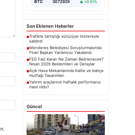
BTC
3072929
▲ +0.51%
Son Eklenen Haberler
Trafikte tartıştığı sürücüye testereyle
■
saldırdı
Menderes Belediyesi Soruşturmasında
■
Firari Başkan Yardımcısı Yakalandı
FED Faiz Kararı Ne Zaman Belirlenecek?
■
Nisan 2026 Beklentileri ve Detaylar
Açık Hava Mekanlarında Kalite ve bahçe
■
mutfağı Tasarımları
Yatırım araçlarının haftalık performansı
■
nasıl oldu?
Güncel
n.