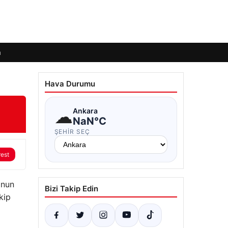
m
Hava Durumu
☁
Ankara
NaN°C
ŞEHIR SEÇ
rest
'nun
Bizi Takip Edin
kip