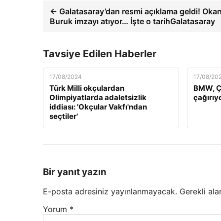
← Galatasaray’dan resmi açıklama geldi! Oka
Buruk imzayı atıyor… İşte o tarihGalatasaray
Tavsiye Edilen Haberler
17/08/2024
17/08/20
Türk Milli okçulardan
BMW, Çi
Olimpiyatlarda adaletsizlik
çağırıy
iddiası: 'Okçular Vakfı'ndan
seçtiler'
Bir yanıt yazın
E-posta adresiniz yayınlanmayacak.
Gerekli ala
Yorum
*