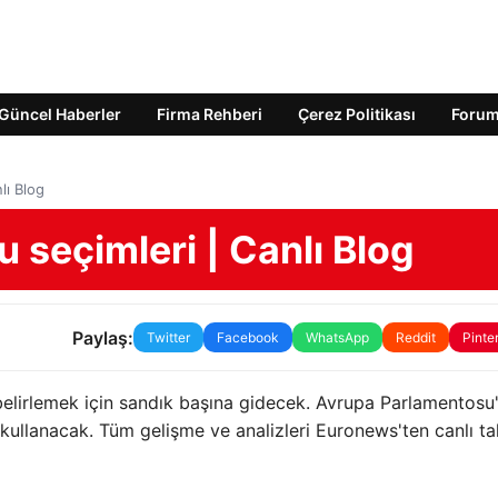
Güncel Haberler
Firma Rehberi
Çerez Politikası
Foru
lı Blog
seçimleri | Canlı Blog
Paylaş:
Twitter
Facebook
WhatsApp
Reddit
Pinte
elirlemek için sandık başına gidecek. Avrupa Parlamentosu
ullanacak. Tüm gelişme ve analizleri Euronews'ten canlı ta