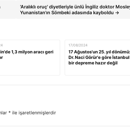
n
'Aralıklı oruç' diyetleriyle ünlü İngiliz doktor Mosle
Yunanistan'ın Sömbeki adasında kayboldu →
24
17/08/2024
n'de 1,3 milyon aracı geri
17 Ağustos'un 25. yıl dönümü:
or
Dr. Naci Görür'e göre İstanbul
bir depreme hazır değil
nlar
*
ile işaretlenmişlerdir