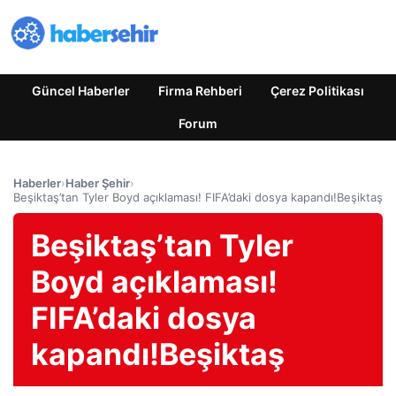
Güncel Haberler
Firma Rehberi
Çerez Politikası
Forum
Haberler
›
Haber Şehir
›
Beşiktaş’tan Tyler Boyd açıklaması! FIFA’daki dosya kapandı!Beşiktaş
Beşiktaş’tan Tyler
Boyd açıklaması!
FIFA’daki dosya
kapandı!Beşiktaş