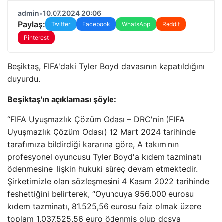
admin
•
10.07.2024 20:06
Paylaş:
Twitter
Facebook
WhatsApp
Reddit
Pinterest
Beşiktaş, FIFA'daki Tyler Boyd davasının kapatıldığını
duyurdu.
Beşiktaş'ın açıklaması şöyle:
“FIFA Uyuşmazlık Çözüm Odası – DRC'nin (FIFA
Uyuşmazlık Çözüm Odası) 12 Mart 2024 tarihinde
tarafımıza bildirdiği kararına göre, A takımının
profesyonel oyuncusu Tyler Boyd'a kıdem tazminatı
ödenmesine ilişkin hukuki süreç devam etmektedir.
Şirketimizle olan sözleşmesini 4 Kasım 2022 tarihinde
feshettiğini belirterek, “Oyuncuya 956.000 eurosu
kıdem tazminatı, 81.525,56 eurosu faiz olmak üzere
toplam 1.037.525,56 euro ödenmiş olup dosya