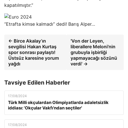
kapatılmıştır.”
“Etrafta kimse kalmadı” dedi! Barış Alper…
← Birce Akalay’ın
'Von der Leyen,
sevgilisi Hakan Kurtaş
liberallere Meloni'nin
spor sonrası paylaştı!
grubuyla işbirliği
Üstsüz karesine yorum
yapmayacağı sözünü
yağdı
verdi' →
Tavsiye Edilen Haberler
17/08/2024
Türk Milli okçulardan Olimpiyatlarda adaletsizlik
iddiası: 'Okçular Vakfı'ndan seçtiler'
17/08/2024