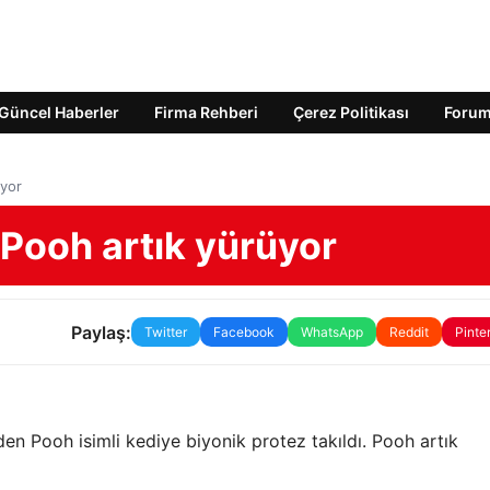
Güncel Haberler
Firma Rehberi
Çerez Politikası
Foru
üyor
 Pooh artık yürüyor
Paylaş:
Twitter
Facebook
WhatsApp
Reddit
Pinte
en Pooh isimli kediye biyonik protez takıldı. Pooh artık