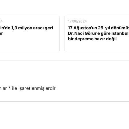
24
17/08/2024
n'de 1,3 milyon aracı geri
17 Ağustos'un 25. yıl dönümü:
or
Dr. Naci Görür'e göre İstanbul
bir depreme hazır değil
nlar
*
ile işaretlenmişlerdir