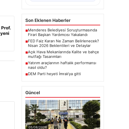
Son Eklenen Haberler
 Prof.
Menderes Belediyesi Soruşturmasında
■
 yeni
Firari Başkan Yardımcısı Yakalandı
FED Faiz Kararı Ne Zaman Belirlenecek?
■
Nisan 2026 Beklentileri ve Detaylar
Açık Hava Mekanlarında Kalite ve bahçe
■
mutfağı Tasarımları
Yatırım araçlarının haftalık performansı
■
nasıl oldu?
DEM Parti heyeti İmralı’ya gitti
■
Güncel
05/08/2026