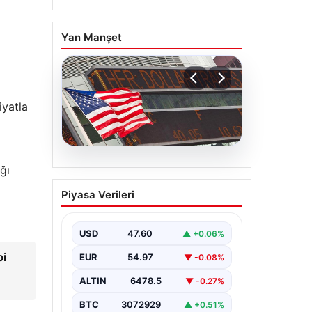
Yan Manşet
iyatla
05.08.2026
ğı
FED Faiz Kararı Ne
Piyasa Verileri
Zaman Belirlenecek?
Nisan 2026 Beklentileri
ve Detaylar
USD
47.60
▲ +0.06%
Ekonomik göstergelerin yanı sıra
bi
EUR
54.97
▼ -0.08%
küresel piyasaların da yakından
takip ettiği FED faiz kararı,
ALTIN
6478.5
▼ -0.27%
yatırımcıların…
BTC
3072929
▲ +0.51%