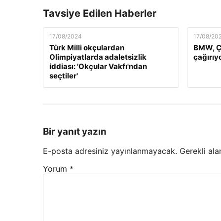
Tavsiye Edilen Haberler
17/08/2024
17/08/20
Türk Milli okçulardan
BMW, Çi
Olimpiyatlarda adaletsizlik
çağırıy
iddiası: 'Okçular Vakfı'ndan
seçtiler'
Bir yanıt yazın
E-posta adresiniz yayınlanmayacak.
Gerekli ala
Yorum
*