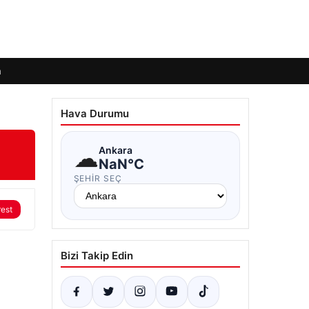
m
Hava Durumu
☁
Ankara
NaN°C
ŞEHIR SEÇ
rest
Bizi Takip Edin