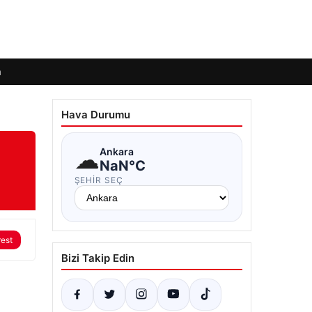
m
Hava Durumu
☁
Ankara
NaN°C
ŞEHIR SEÇ
rest
Bizi Takip Edin