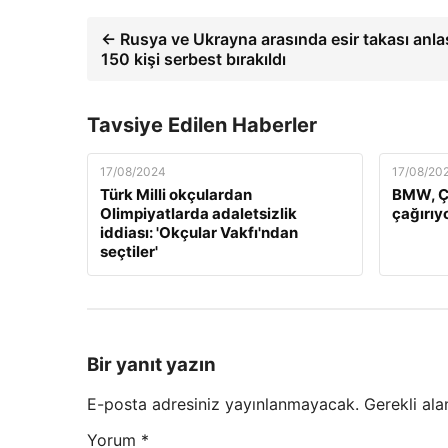
← Rusya ve Ukrayna arasında esir takası anla
150 kişi serbest bırakıldı
Tavsiye Edilen Haberler
17/08/2024
17/08/20
Türk Milli okçulardan
BMW, Çi
Olimpiyatlarda adaletsizlik
çağırıy
iddiası: 'Okçular Vakfı'ndan
seçtiler'
Bir yanıt yazın
E-posta adresiniz yayınlanmayacak.
Gerekli ala
Yorum
*