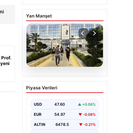
ni
Yan Manşet
 Prof.
 yeni
05.08.2026
Menderes Belediyesi
Piyasa Verileri
Soruşturmasında Firari
Başkan Yardımcısı
Yakalandı
USD
47.60
▲ +0.06%
İzmir’in Menderes ilçesinde
EUR
54.97
▼ -0.08%
yürütülen geniş çaplı bir
soruşturma kapsamında, Belediye
ALTIN
6478.5
▼ -0.27%
Başkan Yardımcısı Rüzgar
Sönmez,…