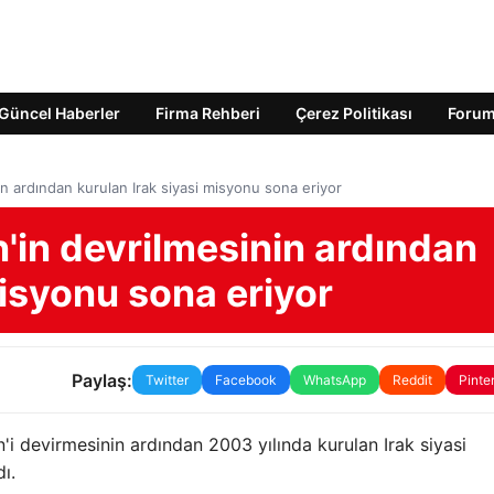
Güncel Haberler
Firma Rehberi
Çerez Politikası
Foru
 ardından kurulan Irak siyasi misyonu sona eriyor
in devrilmesinin ardından
misyonu sona eriyor
Paylaş:
Twitter
Facebook
WhatsApp
Reddit
Pinte
 devirmesinin ardından 2003 yılında kurulan Irak siyasi
ı.