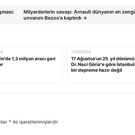
şması:
Milyarderlerin savaşı: Arnault dünyanın en zengi
unvanını Bezos'a kaptırdı →
24
17/08/2024
n'de 1,3 milyon aracı geri
17 Ağustos'un 25. yıl dönümü:
or
Dr. Naci Görür'e göre İstanbul
bir depreme hazır değil
nlar
*
ile işaretlenmişlerdir