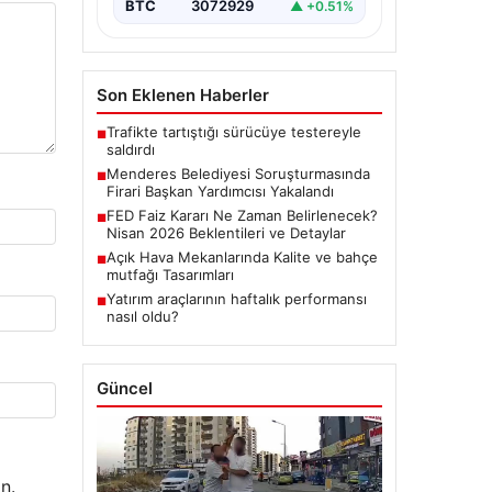
BTC
3072929
▲ +0.51%
Son Eklenen Haberler
Trafikte tartıştığı sürücüye testereyle
■
saldırdı
Menderes Belediyesi Soruşturmasında
■
Firari Başkan Yardımcısı Yakalandı
FED Faiz Kararı Ne Zaman Belirlenecek?
■
Nisan 2026 Beklentileri ve Detaylar
Açık Hava Mekanlarında Kalite ve bahçe
■
mutfağı Tasarımları
Yatırım araçlarının haftalık performansı
■
nasıl oldu?
Güncel
n.