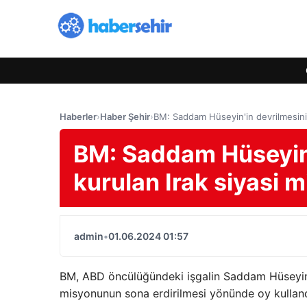
Haberler
›
Haber Şehir
›
BM: Saddam Hüseyin'in devrilmesinin
BM: Saddam Hüseyin'
kurulan Irak siyasi 
admin
•
01.06.2024 01:57
BM, ABD öncülüğündeki işgalin Saddam Hüseyin'i
misyonunun sona erdirilmesi yönünde oy kulland