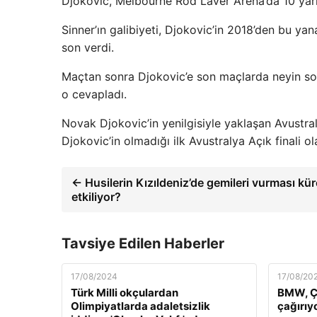
Djokovic, Melbourne Rod Laver Arena’da 10 yarı 
Sinner’ın galibiyeti, Djokovic’in 2018’den bu ya
son verdi.
Maçtan sonra Djokovic’e son maçlarda neyin sor
o cevapladı.
Novak Djokovic’in yenilgisiyle yaklaşan Avustra
Djokovic’in olmadığı ilk Avustralya Açık finali ol
← Husilerin Kızıldeniz’de gemileri vurması kü
etkiliyor?
Tavsiye Edilen Haberler
17/08/2024
17/08/20
Türk Milli okçulardan
BMW, Çi
Olimpiyatlarda adaletsizlik
çağırıy