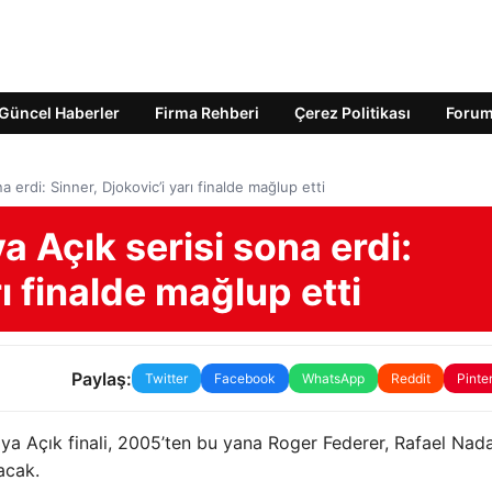
Güncel Haberler
Firma Rehberi
Çerez Politikası
Foru
a erdi: Sinner, Djokovic’i yarı finalde mağlup etti
a Açık serisi sona erdi:
rı finalde mağlup etti
Paylaş:
Twitter
Facebook
WhatsApp
Reddit
Pinte
lya Açık finali, 2005’ten bu yana Roger Federer, Rafael Nad
acak.