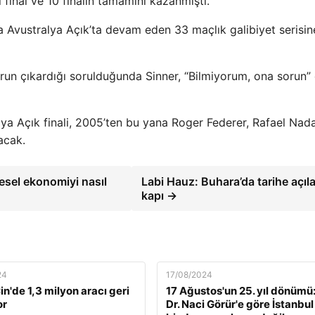
final ve 10 finalin tamamını kazanmıştı.
na Avustralya Açık’ta devam eden 33 maçlık galibiyet serisi
un çıkardığı sorulduğunda Sinner, “Bilmiyorum, ona sorun” 
lya Açık finali, 2005’ten bu yana Roger Federer, Rafael Nad
acak.
resel ekonomiyi nasıl
Labi Hauz: Buhara’da tarihe açıl
kapı →
24
17/08/2024
n'de 1,3 milyon aracı geri
17 Ağustos'un 25. yıl dönümü:
or
Dr. Naci Görür'e göre İstanbul