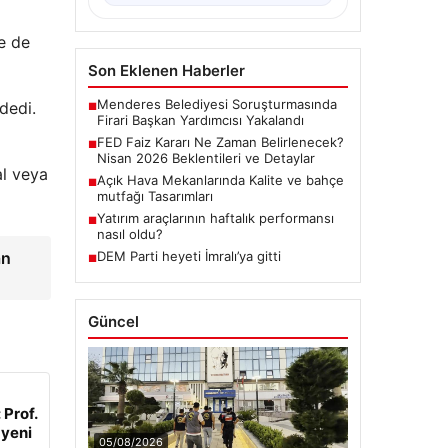
ne de
Son Eklenen Haberler
Menderes Belediyesi Soruşturmasında
dedi.
■
Firari Başkan Yardımcısı Yakalandı
FED Faiz Kararı Ne Zaman Belirlenecek?
■
Nisan 2026 Beklentileri ve Detaylar
al veya
Açık Hava Mekanlarında Kalite ve bahçe
■
mutfağı Tasarımları
Yatırım araçlarının haftalık performansı
■
nasıl oldu?
an
DEM Parti heyeti İmralı’ya gitti
■
Güncel
 Prof.
 yeni
05/08/2026