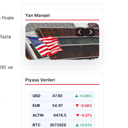
Yan Manşet
 finale
fazla
7(6) ve
05.08.2026
FED Faiz Kararı Ne
Piyasa Verileri
Zaman Belirlenecek?
Nisan 2026 Beklentileri
ve Detaylar
USD
47.60
▲ +0.06%
e
Ekonomik göstergelerin yanı sıra
EUR
54.97
▼ -0.08%
küresel piyasaların da yakından
takip ettiği FED faiz kararı,
ALTIN
6478.5
▼ -0.27%
yatırımcıların…
BTC
3072929
▲ +0.51%