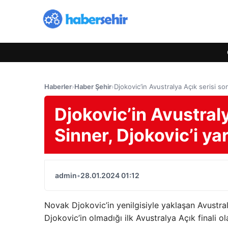
Haberler
›
Haber Şehir
›
Djokovic’in Avustralya Açık serisi son
Djokovic’in Avustraly
Sinner, Djokovic’i ya
admin
•
28.01.2024 01:12
Novak Djokovic’in yenilgisiyle yaklaşan Avustra
Djokovic’in olmadığı ilk Avustralya Açık finali ol