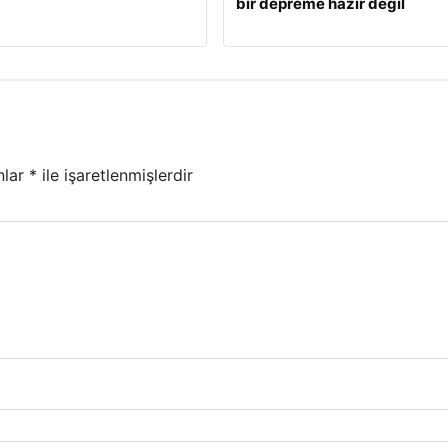
bir depreme hazır değil
nlar
*
ile işaretlenmişlerdir