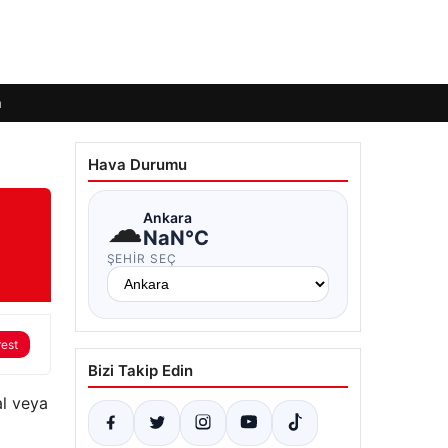
m
Hava Durumu
☁
Ankara
NaN°C
ŞEHIR SEÇ
rest
Bizi Takip Edin
al veya