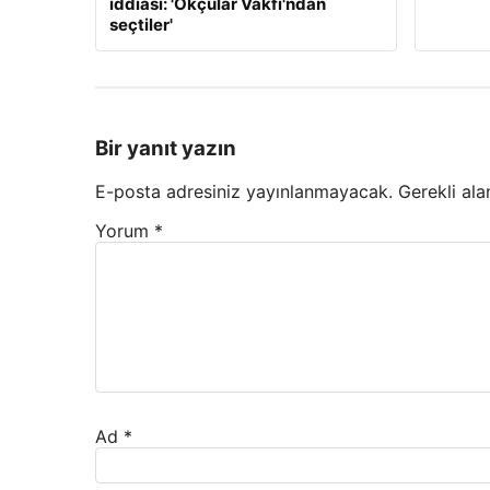
iddiası: 'Okçular Vakfı'ndan
seçtiler'
Bir yanıt yazın
E-posta adresiniz yayınlanmayacak.
Gerekli ala
Yorum
*
Ad
*