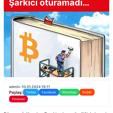
Şarkıcı oturamadı…
admin
•
10.01.2024 19:11
Paylaş:
Twitter
Facebook
WhatsApp
Reddit
Pinterest