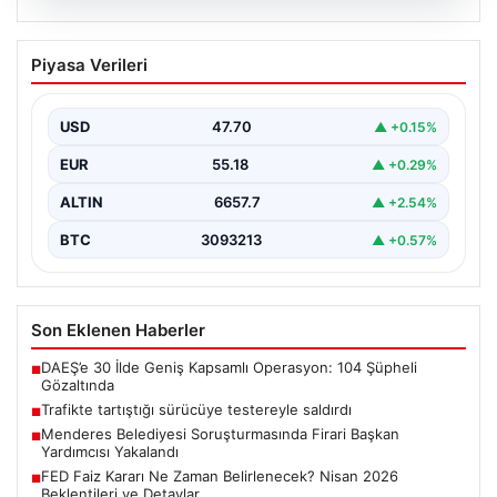
06.08.2026
Trafikte tartıştığı sürücüye testereyle
Piyasa Verileri
saldırdı
{“title”: “Trafikte Çıkan Tartışma Kanlı Bitti: Şüpheli
Testereyle Tehdit Etti”, “content”: “ Adana’nın Sarıçam…
USD
47.70
▲ +0.15%
EUR
55.18
▲ +0.29%
ALTIN
6657.7
▲ +2.54%
BTC
3093213
▲ +0.57%
Son Eklenen Haberler
DAEŞ’e 30 İlde Geniş Kapsamlı Operasyon: 104 Şüpheli
■
Gözaltında
Trafikte tartıştığı sürücüye testereyle saldırdı
■
Menderes Belediyesi Soruşturmasında Firari Başkan
■
Yardımcısı Yakalandı
FED Faiz Kararı Ne Zaman Belirlenecek? Nisan 2026
■
Beklentileri ve Detaylar