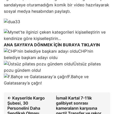
sandalyeye oturamadığını komik bir video hazırlayarak
sosyal medya hesabından paylaştı.
ANA SAYFAYA DÖNMEK İÇİN BURAYA TIKLAYIN
CHP’nin
belediye başkanı adayı oldu
Üstsüz pilates
pozu gündem oldu!
F.Bahçe ve
Galatasaray’a çağrı!
← Kayseri’de Kargo
İsmail Kartal 7-1’lik
Şubesi, 30
galibiyet sonrası
Personelini Daha
kameraların karşısına
Sendikalı Olması
geçti! Transfer ve rekor