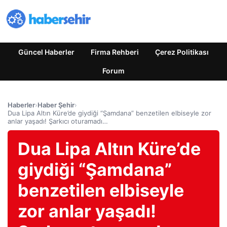
Güncel Haberler
Firma Rehberi
Çerez Politikası
Forum
Haberler
›
Haber Şehir
›
Dua Lipa Altın Küre’de giydiği “Şamdana” benzetilen elbiseyle zor
anlar yaşadı! Şarkıcı oturamadı…
Dua Lipa Altın Küre’de
giydiği “Şamdana”
benzetilen elbiseyle
zor anlar yaşadı!