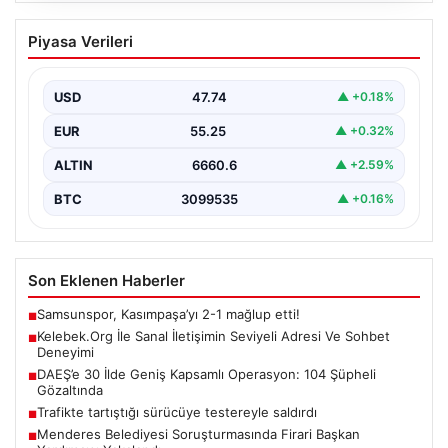
Kelebek.Org İle Sanal İletişimin Seviyeli
Piyasa Verileri
Adresi Ve Sohbet Deneyimi
İnternet çağında kullanıcıların kaliteli bir tarzda bağlantı
kurması büyük bir önem ifade etmektedir. Güncel…
USD
47.74
▲ +0.18%
EUR
55.25
▲ +0.32%
ALTIN
6660.6
▲ +2.59%
BTC
3099535
▲ +0.16%
Son Eklenen Haberler
Samsunspor, Kasımpaşa’yı 2-1 mağlup etti!
■
Kelebek.Org İle Sanal İletişimin Seviyeli Adresi Ve Sohbet
■
Deneyimi
DAEŞ’e 30 İlde Geniş Kapsamlı Operasyon: 104 Şüpheli
■
Gözaltında
Trafikte tartıştığı sürücüye testereyle saldırdı
■
Menderes Belediyesi Soruşturmasında Firari Başkan
■