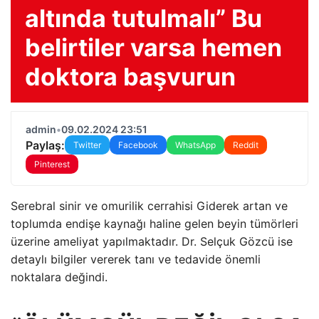
altında tutulmalı” Bu
belirtiler varsa hemen
doktora başvurun
admin
•
09.02.2024 23:51
Paylaş:
Twitter
Facebook
WhatsApp
Reddit
Pinterest
Serebral sinir ve omurilik cerrahisi Giderek artan ve
toplumda endişe kaynağı haline gelen beyin tümörleri
üzerine ameliyat yapılmaktadır. Dr. Selçuk Gözcü ise
detaylı bilgiler vererek tanı ve tedavide önemli
noktalara değindi.