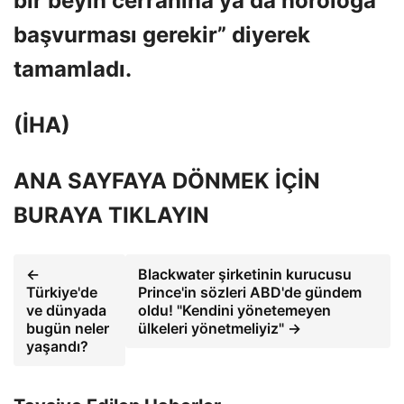
bir beyin cerrahına ya da nöroloğa
başvurması gerekir” diyerek
tamamladı.
(İHA)
ANA SAYFAYA DÖNMEK İÇİN
BURAYA TIKLAYIN
←
Blackwater şirketinin kurucusu
Türkiye'de
Prince'in sözleri ABD'de gündem
ve dünyada
oldu! "Kendini yönetemeyen
bugün neler
ülkeleri yönetmeliyiz" →
yaşandı?