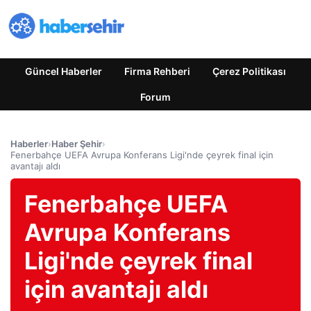
Güncel Haberler
Firma Rehberi
Çerez Politikası
Forum
Haberler
›
Haber Şehir
›
Fenerbahçe UEFA Avrupa Konferans Ligi'nde çeyrek final için
avantajı aldı
Fenerbahçe UEFA
Avrupa Konferans
Ligi'nde çeyrek final
için avantajı aldı