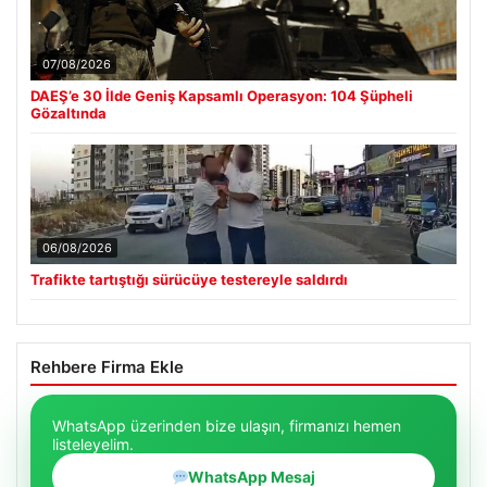
07/08/2026
DAEŞ’e 30 İlde Geniş Kapsamlı Operasyon: 104 Şüpheli
Gözaltında
06/08/2026
Trafikte tartıştığı sürücüye testereyle saldırdı
Rehbere Firma Ekle
WhatsApp üzerinden bize ulaşın, firmanızı hemen
listeleyelim.
WhatsApp Mesaj