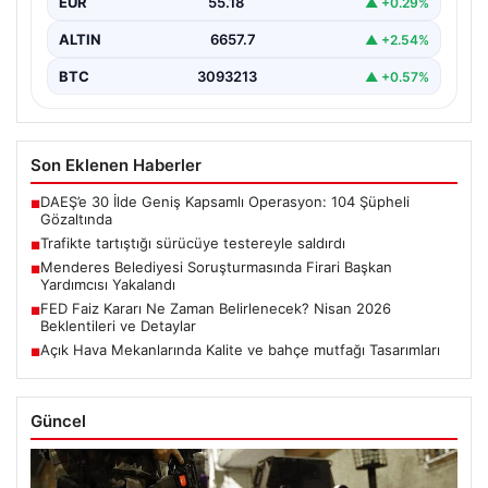
EUR
55.18
▲ +0.29%
ALTIN
6657.7
▲ +2.54%
BTC
3093213
▲ +0.57%
Son Eklenen Haberler
DAEŞ’e 30 İlde Geniş Kapsamlı Operasyon: 104 Şüpheli
■
Gözaltında
Trafikte tartıştığı sürücüye testereyle saldırdı
■
Menderes Belediyesi Soruşturmasında Firari Başkan
■
Yardımcısı Yakalandı
FED Faiz Kararı Ne Zaman Belirlenecek? Nisan 2026
■
Beklentileri ve Detaylar
Açık Hava Mekanlarında Kalite ve bahçe mutfağı Tasarımları
■
Güncel