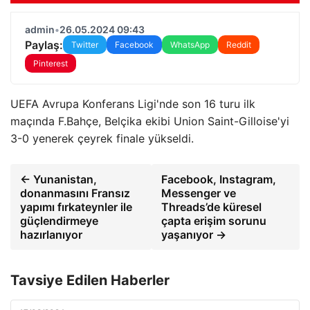
admin
•
26.05.2024 09:43
Paylaş:
Twitter
Facebook
WhatsApp
Reddit
Pinterest
UEFA Avrupa Konferans Ligi'nde son 16 turu ilk
maçında F.Bahçe, Belçika ekibi Union Saint-Gilloise'yi
3-0 yenerek çeyrek finale yükseldi.
← Yunanistan,
Facebook, Instagram,
donanmasını Fransız
Messenger ve
yapımı fırkateynler ile
Threads’de küresel
güçlendirmeye
çapta erişim sorunu
hazırlanıyor
yaşanıyor →
Tavsiye Edilen Haberler