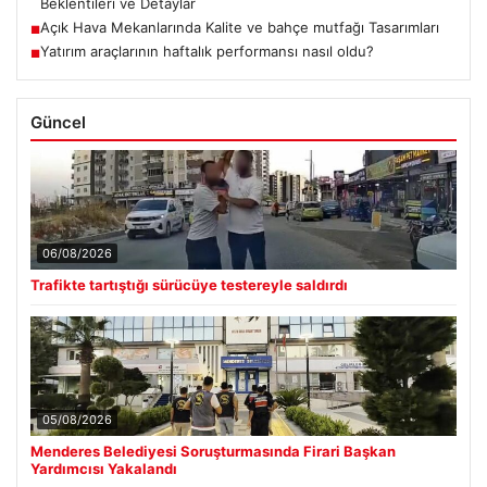
Beklentileri ve Detaylar
Açık Hava Mekanlarında Kalite ve bahçe mutfağı Tasarımları
■
Yatırım araçlarının haftalık performansı nasıl oldu?
■
Güncel
06/08/2026
Trafikte tartıştığı sürücüye testereyle saldırdı
05/08/2026
Menderes Belediyesi Soruşturmasında Firari Başkan
Yardımcısı Yakalandı