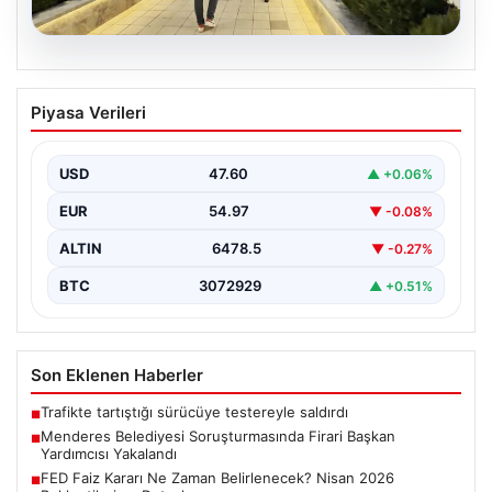
05.08.2026
Menderes Belediyesi Soruşturmasında
Piyasa Verileri
Firari Başkan Yardımcısı Yakalandı
İzmir'in Menderes ilçesinde yürütülen geniş çaplı bir
soruşturma kapsamında, Belediye Başkan Yardımcısı
USD
47.60
▲ +0.06%
Rüzgar Sönmez,…
EUR
54.97
▼ -0.08%
ALTIN
6478.5
▼ -0.27%
BTC
3072929
▲ +0.51%
Son Eklenen Haberler
Trafikte tartıştığı sürücüye testereyle saldırdı
■
Menderes Belediyesi Soruşturmasında Firari Başkan
■
Yardımcısı Yakalandı
FED Faiz Kararı Ne Zaman Belirlenecek? Nisan 2026
■