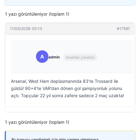
1 yazı görüntüleniyor (toplam 1)
11/05/2026: 00:13
#17597
A
admin
Anahtar yönetici
Arsenal, West Ham deplasmanında 83’te Trossard ile
güldü! 90+4’te VAR’dan dönen gol şampiyonluk yolunu
açtı. Topçular 22 yıl sonra zafere sadece 2 maç uzakta!
1 yazı görüntüleniyor (toplam 1)
Bu konuyu yanıtlamak için giriş yapmış olmalısınız.