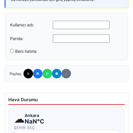
Kullanıcı adı:
Parola:
Beni hatırla
Paylaş:
Hava Durumu
☁
Ankara
NaN°C
ŞEHIR SEÇ