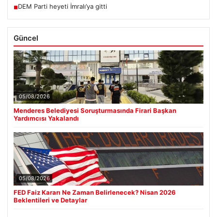
DEM Parti heyeti İmralı’ya gitti
■
Güncel
05/08/2026
Menderes Belediyesi Soruşturmasında Firari Başkan
Yardımcısı Yakalandı
05/08/2026
FED Faiz Kararı Ne Zaman Belirlenecek? Nisan 2026
Beklentileri ve Detaylar