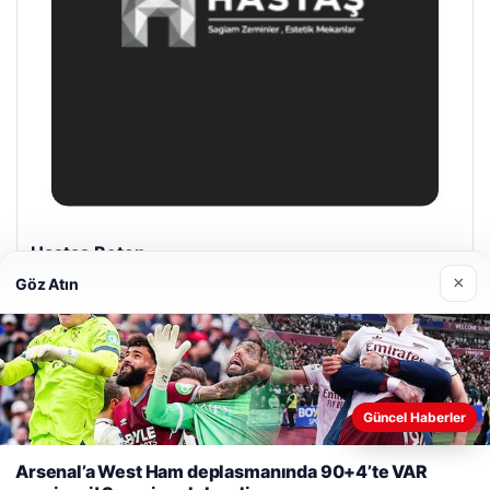
Enes Kaplan Avukatlık Bürosu
28/04/2026
×
Göz Atın
Web sitemizi nasıl kullandığınızı daha iyi anlayabilmek,
Güncel Haberler
deneyiminizi kişiselleştirmek ve geliştirmek amacıyla çerezler
© 2026 Haber Şehir – Güncel Haberler
kullanıyoruz.
Çerez Politikamız
Arsenal’a West Ham deplasmanında 90+4’te VAR