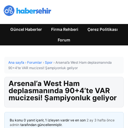
Güncel Haberler
Firma Rehberi
Çerez Politikası
Forum
Ana sayfa
›
Forumlar
›
Spor
›
Arsenal’a West Ham deplasmanında
90+4’te VAR mucizesi! Şampiyonluk geliyor
Arsenal’a West Ham
deplasmanında 90+4’te VAR
mucizesi! Şampiyonluk geliyor
Bu konu 0 yanıt içerir, 1 izleyen vardır ve en son
2 ay 3 hafta önce
admin
tarafından güncellenmiştir.