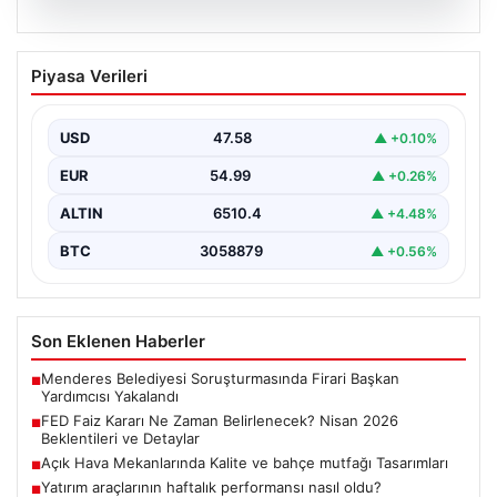
05.08.2026
FED Faiz Kararı Ne Zaman Belirlenecek?
Piyasa Verileri
Nisan 2026 Beklentileri ve Detaylar
Ekonomik göstergelerin yanı sıra küresel piyasaların da
yakından takip ettiği FED faiz kararı, yatırımcıların…
USD
47.58
▲ +0.10%
EUR
54.99
▲ +0.26%
ALTIN
6510.4
▲ +4.48%
BTC
3058879
▲ +0.56%
Son Eklenen Haberler
Menderes Belediyesi Soruşturmasında Firari Başkan
■
Yardımcısı Yakalandı
FED Faiz Kararı Ne Zaman Belirlenecek? Nisan 2026
■
Beklentileri ve Detaylar
Açık Hava Mekanlarında Kalite ve bahçe mutfağı Tasarımları
■
Yatırım araçlarının haftalık performansı nasıl oldu?
■