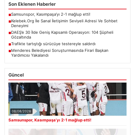
Son Eklenen Haberler
Samsunspor, Kasımpaşa’yı 2-1 mağlup etti!
■
Kelebek.Org İle Sanal İletişimin Seviyeli Adresi Ve Sohbet
■
Deneyimi
DAEŞ’e 30 İlde Geniş Kapsamlı Operasyon: 104 Şüpheli
■
Gözaltında
Trafikte tartıştığı sürücüye testereyle saldırdı
■
Menderes Belediyesi Soruşturmasında Firari Başkan
■
Yardımcısı Yakalandı
Güncel
08/08/2026
Samsunspor, Kasımpaşa’yı 2-1 mağlup etti!