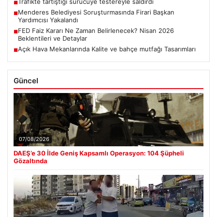
Trafikte tartıştığı sürücüye testereyle saldırdı
■
Menderes Belediyesi Soruşturmasında Firari Başkan
■
Yardımcısı Yakalandı
FED Faiz Kararı Ne Zaman Belirlenecek? Nisan 2026
■
Beklentileri ve Detaylar
Açık Hava Mekanlarında Kalite ve bahçe mutfağı Tasarımları
■
Güncel
07/08/2026
DAEŞ’e 30 İlde Geniş Kapsamlı Operasyon: 104 Şüpheli
Gözaltında