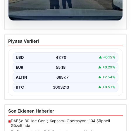
06.08.2026
Trafikte tartıştığı sürücüye testereyle
Piyasa Verileri
saldırdı
{"title": "Trafikte Çıkan Tartışma Kanlı Bitti: Şüpheli
Testereyle Tehdit Etti", "content": "Adana'nın Sarıçam
USD
47.70
▲ +0.15%
ilçesinde…
EUR
55.18
▲ +0.29%
ALTIN
6657.7
▲ +2.54%
BTC
3093213
▲ +0.57%
Son Eklenen Haberler
DAEŞ’e 30 İlde Geniş Kapsamlı Operasyon: 104 Şüpheli
■
Gözaltında