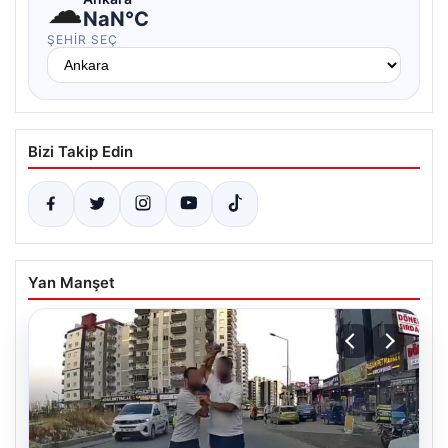
☁
NaN°C
ŞEHIR SEÇ
Bizi Takip Edin
Yan Manşet