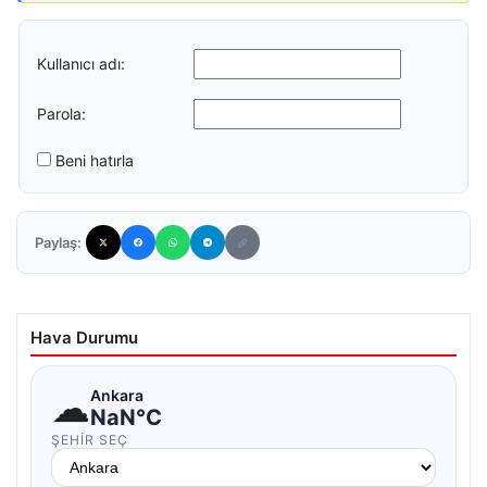
Kullanıcı adı:
Parola:
Beni hatırla
Paylaş:
Hava Durumu
☁
Ankara
NaN°C
ŞEHIR SEÇ