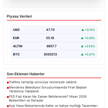
05.08.2026
Menderes Belediyesi Soruşturmasında
Piyasa Verileri
Firari Başkan Yardımcısı Yakalandı
İzmir'in Menderes ilçesinde yürütülen geniş çaplı bir
soruşturma kapsamında, Belediye Başkan Yardımcısı
USD
47.70
▲ +0.15%
Rüzgar Sönmez,…
EUR
55.18
▲ +0.29%
ALTIN
6657.7
▲ +2.54%
BTC
3093213
▲ +0.57%
Son Eklenen Haberler
Trafikte tartıştığı sürücüye testereyle saldırdı
■
Menderes Belediyesi Soruşturmasında Firari Başkan
■
Yardımcısı Yakalandı
FED Faiz Kararı Ne Zaman Belirlenecek? Nisan 2026
■
Beklentileri ve Detaylar
Açık Hava Mekanlarında Kalite ve bahçe mutfağı Tasarımları
■