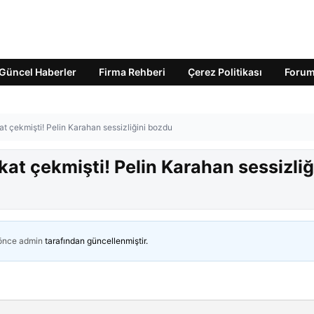
Güncel Haberler
Firma Rehberi
Çerez Politikası
Foru
kkat çekmişti! Pelin Karahan sessizliğini bozdu
kkat çekmişti! Pelin Karahan sessizliğ
 önce
admin
tarafından güncellenmiştir.