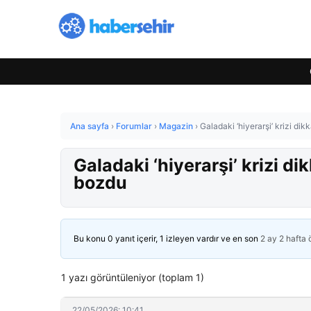
Ana sayfa
›
Forumlar
›
Magazin
›
Galadaki ‘hiyerarşi’ krizi di
Galadaki ‘hiyerarşi’ krizi di
bozdu
Bu konu 0 yanıt içerir, 1 izleyen vardır ve en son
2 ay 2 hafta
1 yazı görüntüleniyor (toplam 1)
22/05/2026: 10:41