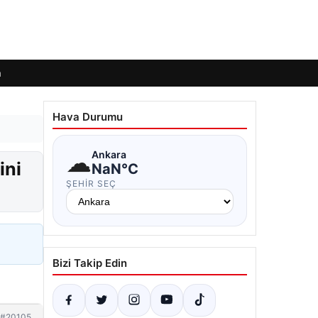
m
Hava Durumu
☁
Ankara
ini
NaN°C
ŞEHIR SEÇ
Bizi Takip Edin
#20105