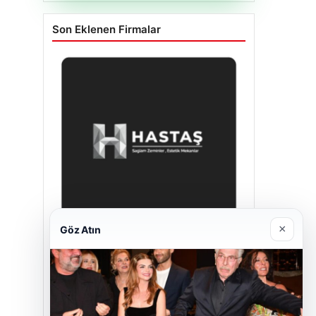
Son Eklenen Firmalar
×
Göz Atın
Hastaş Beton
26/05/2026