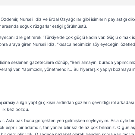
 Özdemir, Nurseli İdiz ve Erdal Özyağcılar gibi isimlerin paylaştığı di
r arasında soğuk rüzgarlar estiği görülmüştü.
ecanı dile getirerek “Türkiye’de çok güçlü kadın var. Güçlü olmak i
nra araya giren Nurseli İdiz, “Kısaca hepimizin söyleyeceğini özetled
isine seslenen gazetecilere dönüp, “Beni almayın, burada yapımcımız
iyerarşi var. Yapımcıdır, yönetmendir… Bu hiyerarşik yapıyı bozmayalı
sırasıyla ilgili yaptığı çıkışın ardından gözlerin çevrildiği rol arkadaşı
i ilk kez bozdu.
ır. Asla bak bunu gerçekten yeri gelmişken söyleyeyim. Asla öyle bir
esprili bir adamdır, tanıyanlar bilir siz de az çok bilirsiniz. O gün aşı
yle bir gerginlik yok. O sadece nezaket olarak benden sonra yapımcıya