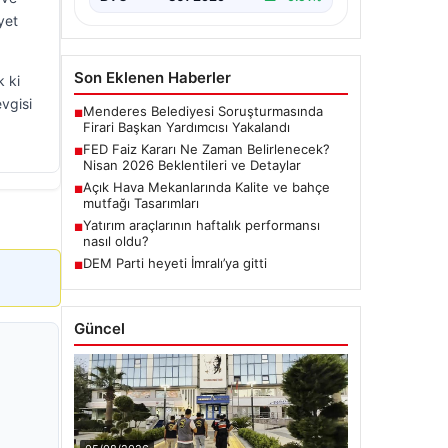
yet
Son Eklenen Haberler
k ki
evgisi
Menderes Belediyesi Soruşturmasında
■
Firari Başkan Yardımcısı Yakalandı
FED Faiz Kararı Ne Zaman Belirlenecek?
■
Nisan 2026 Beklentileri ve Detaylar
Açık Hava Mekanlarında Kalite ve bahçe
■
mutfağı Tasarımları
Yatırım araçlarının haftalık performansı
■
nasıl oldu?
DEM Parti heyeti İmralı’ya gitti
■
Güncel