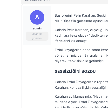
Başrollerini; Pelin Karahan, Seçkin
A
dizi “Düşes”in galasında oyuncula
admin
Galada Pelin Karahan, duyduğu hey
Anahtar
kadınlara feyz olacak” dedikten so
yönetici
ifadelerini kullanmıştı.
Erdal Özyağcılar, daha sonra kend
yönetmenimiz var. Bir sıralama, h
diyerek, tepkisini dile getirmişti.
SESSİZLİĞİNİ BOZDU
Galada Erdal Özyağcılar’ın röportaj 
Karahan, konuya ilişkin sessizliğin
Karahan açıklamasında, “Hayır hay
müdahale yok. Erdal Özyağcılar çok 
keyifliydik, aşırı eğlendik. Hiç ö