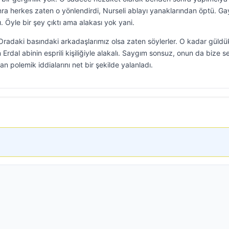
a herkes zaten o yönlendirdi, Nurseli ablayı yanaklarından öptü. Ga
. Öyle bir şey çıktı ama alakası yok yani.
Oradaki basındaki arkadaşlarımız olsa zaten söylerler. O kadar güldü
rdal abinin esprili kişiliğiyle alakalı. Saygım sonsuz, onun da bize s
n polemik iddialarını net bir şekilde yalanladı.