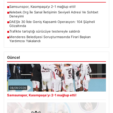
Samsunspor, Kasımpaşa’yı 2-1 mağlup etti!
■
Kelebek.Org İle Sanal İletişimin Seviyeli Adresi Ve Sohbet
■
Deneyimi
DAEŞ’e 30 İlde Geniş Kapsamlı Operasyon: 104 Şüpheli
■
Gözaltında
Trafikte tartıştığı sürücüye testereyle saldırdı
■
Menderes Belediyesi Soruşturmasında Firari Başkan
■
Yardımcısı Yakalandı
Güncel
08/08/2026
Samsunspor, Kasımpaşa’yı 2-1 mağlup etti!