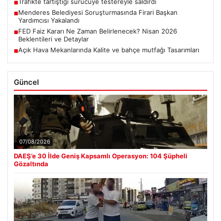
Trafikte tartıştığı sürücüye testereyle saldırdı
■
Menderes Belediyesi Soruşturmasında Firari Başkan
■
Yardımcısı Yakalandı
FED Faiz Kararı Ne Zaman Belirlenecek? Nisan 2026
■
Beklentileri ve Detaylar
Açık Hava Mekanlarında Kalite ve bahçe mutfağı Tasarımları
■
Güncel
07/08/2026
DAEŞ’e 30 İlde Geniş Kapsamlı Operasyon: 104 Şüpheli
Gözaltında