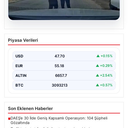
06.08.2026
Trafikte tartıştığı sürücüye testereyle
Piyasa Verileri
saldırdı
{"title": "Trafikte Çıkan Tartışma Kanlı Bitti: Şüpheli
Testereyle Tehdit Etti", "content": "Adana'nın Sarıçam
USD
47.70
▲ +0.15%
ilçesinde…
EUR
55.18
▲ +0.29%
ALTIN
6657.7
▲ +2.54%
BTC
3093213
▲ +0.57%
Son Eklenen Haberler
DAEŞ’e 30 İlde Geniş Kapsamlı Operasyon: 104 Şüpheli
■
Gözaltında