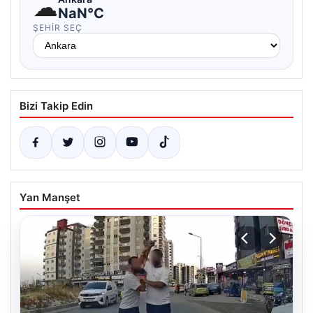
☁
NaN°C
ŞEHIR SEÇ
Bizi Takip Edin
Yan Manşet