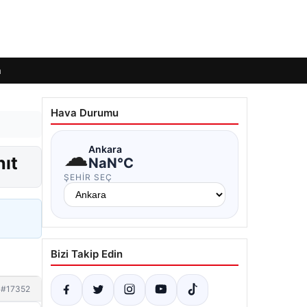
m
Hava Durumu
☁
Ankara
nıt
NaN°C
ŞEHIR SEÇ
Bizi Takip Edin
#17352