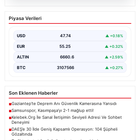
08.08.2026
Samsunspor, Kasımpaşa’yı 2-1 mağlup
Piyasa Verileri
etti!
USD
47.74
▲ +0.18%
EUR
55.25
▲ +0.32%
ALTIN
6660.6
▲ +2.59%
BTC
3107566
▲ +0.27%
Son Eklenen Haberler
Gaziantep’te Deprem Anı Güvenlik Kamerasına Yansıdı
■
Samsunspor, Kasımpaşa’yı 2-1 mağlup etti!
■
Kelebek.Org İle Sanal İletişimin Seviyeli Adresi Ve Sohbet
■
Deneyimi
DAEŞ’e 30 İlde Geniş Kapsamlı Operasyon: 104 Şüpheli
■
Gözaltında