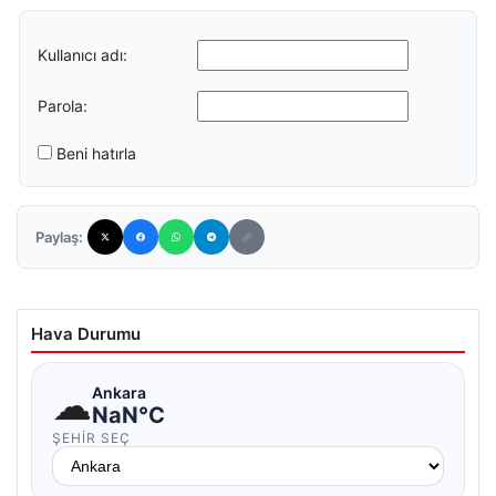
Kullanıcı adı:
Parola:
Beni hatırla
Paylaş:
Hava Durumu
☁
Ankara
NaN°C
ŞEHIR SEÇ