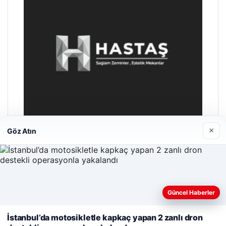
×
Göz Atın
Hastaş Beton
26/05/2026
Web sitemizi nasıl kullandığınızı daha iyi anlayabilmek,
Güncel Haberler
deneyiminizi kişiselleştirmek ve geliştirmek amacıyla çerezler
kullanıyoruz.
Çerez Politikamız
İstanbul’da motosikletle kapkaç yapan 2 zanlı dron