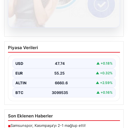
08.08.2026
Kelebek.Org İle Sanal İletişimin Seviyeli
Piyasa Verileri
Adresi Ve Sohbet Deneyimi
İnternet çağında kullanıcıların kaliteli bir tarzda bağlantı
kurması büyük bir önem ifade etmektedir. Güncel…
USD
47.74
▲ +0.18%
EUR
55.25
▲ +0.32%
ALTIN
6660.6
▲ +2.59%
BTC
3099535
▲ +0.16%
Son Eklenen Haberler
Samsunspor, Kasımpaşa’yı 2-1 mağlup etti!
■