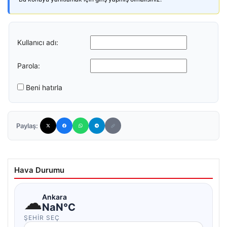
Kullanıcı adı:
Parola:
Beni hatırla
Paylaş:
Hava Durumu
☁
Ankara
NaN°C
ŞEHIR SEÇ