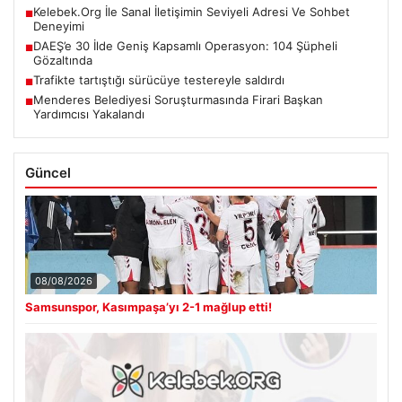
Kelebek.Org İle Sanal İletişimin Seviyeli Adresi Ve Sohbet
■
Deneyimi
DAEŞ’e 30 İlde Geniş Kapsamlı Operasyon: 104 Şüpheli
■
Gözaltında
Trafikte tartıştığı sürücüye testereyle saldırdı
■
Menderes Belediyesi Soruşturmasında Firari Başkan
■
Yardımcısı Yakalandı
Güncel
08/08/2026
Samsunspor, Kasımpaşa’yı 2-1 mağlup etti!