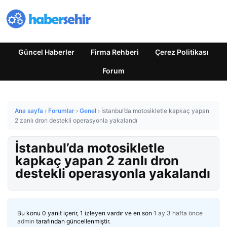
Güncel Haberler
Firma Rehberi
Çerez Politikası
Forum
Ana sayfa
›
Forumlar
›
Genel
›
İstanbul’da motosikletle kapkaç yapan
2 zanlı dron destekli operasyonla yakalandı
İstanbul’da motosikletle
kapkaç yapan 2 zanlı dron
destekli operasyonla yakalandı
Bu konu 0 yanıt içerir, 1 izleyen vardır ve en son
1 ay 3 hafta önce
admin
tarafından güncellenmiştir.