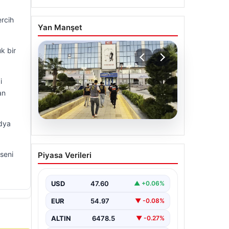
ercih
Yan Manşet
k bir
i
an
edya
05.08.2026
Menderes Belediyesi
 seni
Piyasa Verileri
Soruşturmasında Firari
Başkan Yardımcısı
Yakalandı
USD
47.60
▲ +0.06%
İzmir'in Menderes ilçesinde
EUR
54.97
▼ -0.08%
yürütülen geniş çaplı bir soruşturma
kapsamında, Belediye Başkan
ALTIN
6478.5
▼ -0.27%
Yardımcısı Rüzgar Sönmez,…