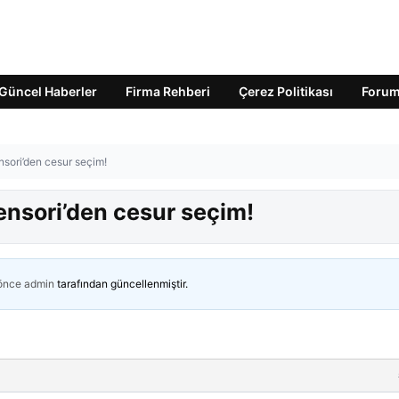
Güncel Haberler
Firma Rehberi
Çerez Politikası
Foru
sori’den cesur seçim!
ensori’den cesur seçim!
 önce
admin
tarafından güncellenmiştir.