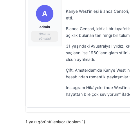
Kanye West’in eşi Bianca Censori, 
A
etti.
admin
Bianca Censori, iddialı bir kıyafe
Anahtar
açıklık bulunan ten rengi bir tul
yönetici
31 yaşındaki Avustralyalı yıldız, 
saçlarını ise 1960’ların glam stilin
olsun ayrılmadı.
Çift, Amsterdam’da Kanye West’in
hesabından romantik paylaşımlar 
Instagram Hikâyeleri’nde West’in d
hayattan bile çok seviyorum” ifadel
1 yazı görüntüleniyor (toplam 1)