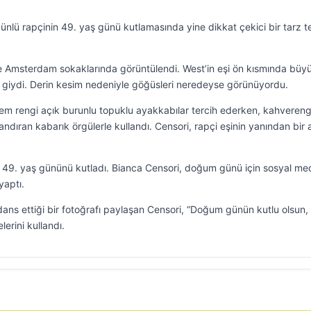
ünlü rapçinin 49. yaş günü kutlamasında yine dikkat çekici bir tarz t
tle Amsterdam sokaklarında görüntülendi. West’in eşi ön kısmında büyü
um giydi. Derin kesim nedeniyle göğüsleri neredeyse görünüyordu.
krem rengi açık burunlu topuklu ayakkabılar tercih ederken, kahvereng
i andıran kabarık örgülerle kullandı. Censori, rapçi eşinin yanından bir 
 49. yaş gününü kutladı. Bianca Censori, doğum günü için sosyal m
yaptı.
ans ettiği bir fotoğrafı paylaşan Censori, “Doğum günün kutlu olsun,
erini kullandı.