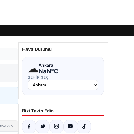
m
Hava Durumu
☁
Ankara
NaN°C
ŞEHIR SEÇ
Bizi Takip Edin
#24242