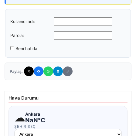
Kullanıcı adı:
Parola:
Beni hatırla
Paylaş:
Hava Durumu
☁
Ankara
NaN°C
ŞEHIR SEÇ