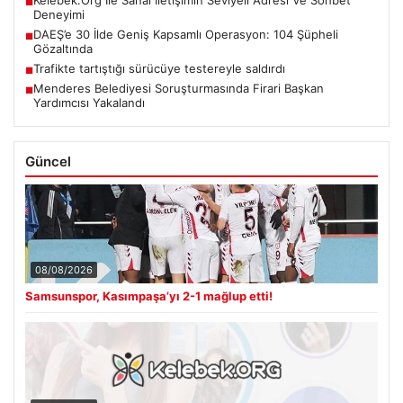
■
Deneyimi
DAEŞ’e 30 İlde Geniş Kapsamlı Operasyon: 104 Şüpheli
■
Gözaltında
Trafikte tartıştığı sürücüye testereyle saldırdı
■
Menderes Belediyesi Soruşturmasında Firari Başkan
■
Yardımcısı Yakalandı
Güncel
08/08/2026
Samsunspor, Kasımpaşa’yı 2-1 mağlup etti!