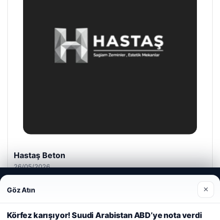
Hastaş Beton
26/05/2026
Web sitemizi nasıl kullandığınızı daha iyi anlayabilmek,
×
Göz Atın
deneyiminizi kişiselleştirmek ve geliştirmek amacıyla çerezler
kullanıyoruz.
Çerez Politikamız
Körfez karışıyor! Suudi Arabistan ABD’ye nota verdi
Reddet
Kabul Et