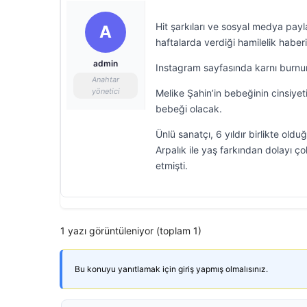
Hit şarkıları ve sosyal medya pay
A
haftalarda verdiği hamilelik haber
admin
Instagram sayfasında karnı burnun
Anahtar
yönetici
Melike Şahin’in bebeğinin cinsiyet
bebeği olacak.
Ünlü sanatçı, 6 yıldır birlikte old
Arpalık ile yaş farkından dolayı ç
etmişti.
1 yazı görüntüleniyor (toplam 1)
Bu konuyu yanıtlamak için giriş yapmış olmalısınız.