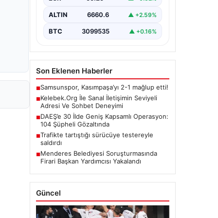
ALTIN
6660.6
▲ +2.59%
BTC
3099535
▲ +0.16%
Son Eklenen Haberler
Samsunspor, Kasımpaşa’yı 2-1 mağlup etti!
■
Kelebek.Org İle Sanal İletişimin Seviyeli
■
Adresi Ve Sohbet Deneyimi
DAEŞ’e 30 İlde Geniş Kapsamlı Operasyon:
■
104 Şüpheli Gözaltında
Trafikte tartıştığı sürücüye testereyle
■
saldırdı
Menderes Belediyesi Soruşturmasında
■
Firari Başkan Yardımcısı Yakalandı
Güncel