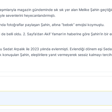
laşımlarıyla magazin gündeminde sık sık yer alan Melike Şahin geçtiğ
iyle sevenlerini heyecanlandırmıştı.
da fotoğraflar paylaşan Şahin, altına “bebek” emojisi koymuştu.
i de belli oldu. 2. Sayfa’dan Akif Yaman’ın haberine göre Şahin’in bir 
uğu Sedat Arpalık ile 2023 yılında evlenmişti. Evlendiği dönem eşi Seda
ok konuşulan Şahin, eleştirilere yanıt vermeyerek sessiz kalmayı tercih