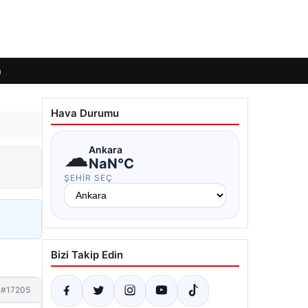
m
Hava Durumu
☁
Ankara
NaN°C
ŞEHIR SEÇ
Bizi Takip Edin
#17205