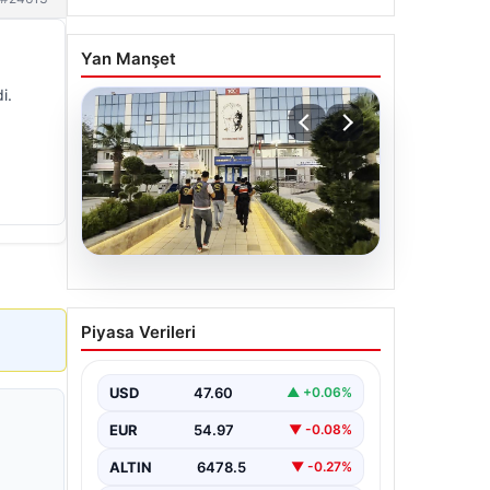
Yan Manşet
i.
05.08.2026
Menderes Belediyesi
Piyasa Verileri
Soruşturmasında Firari
Başkan Yardımcısı
Yakalandı
USD
47.60
▲ +0.06%
İzmir'in Menderes ilçesinde
EUR
54.97
▼ -0.08%
yürütülen geniş çaplı bir soruşturma
kapsamında, Belediye Başkan
ALTIN
6478.5
▼ -0.27%
Yardımcısı Rüzgar Sönmez,…