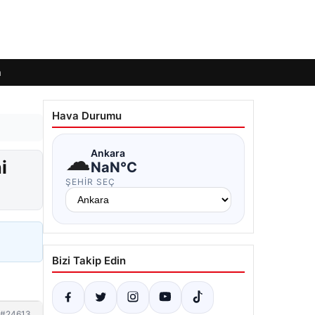
m
Hava Durumu
☁
Ankara
i
NaN°C
ŞEHIR SEÇ
Bizi Takip Edin
#24613