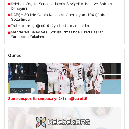
Kelebek.Org İle Sanal İletişimin Seviyeli Adresi Ve Sohbet
■
Deneyimi
DAEŞ’e 30 İlde Geniş Kapsamlı Operasyon: 104 Şüpheli
■
Gözaltında
Trafikte tartıştığı sürücüye testereyle saldırdı
■
Menderes Belediyesi Soruşturmasında Firari Başkan
■
Yardımcısı Yakalandı
Güncel
08/08/2026
Samsunspor, Kasımpaşa’yı 2-1 mağlup etti!