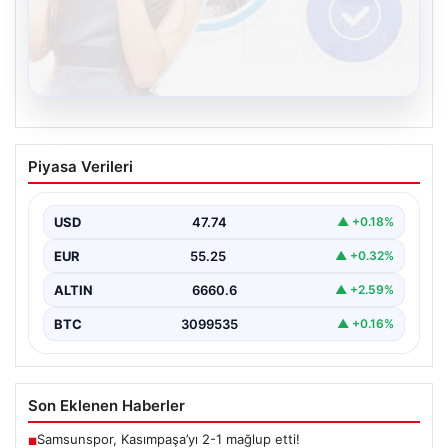
08.08.2026
Kelebek.Org İle Sanal İletişimin Seviyeli
Piyasa Verileri
Adresi Ve Sohbet Deneyimi
İnternet çağında kullanıcıların kaliteli bir tarzda bağlantı
kurması büyük bir önem ifade etmektedir. Güncel…
USD
47.74
▲ +0.18%
EUR
55.25
▲ +0.32%
ALTIN
6660.6
▲ +2.59%
BTC
3099535
▲ +0.16%
Son Eklenen Haberler
Samsunspor, Kasımpaşa’yı 2-1 mağlup etti!
■