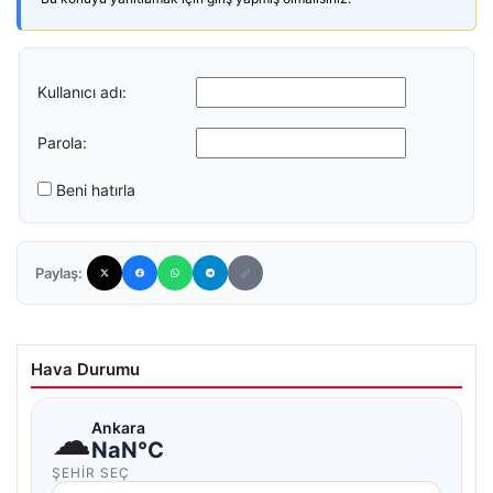
Kullanıcı adı:
Parola:
Beni hatırla
Paylaş:
Hava Durumu
☁
Ankara
NaN°C
ŞEHIR SEÇ