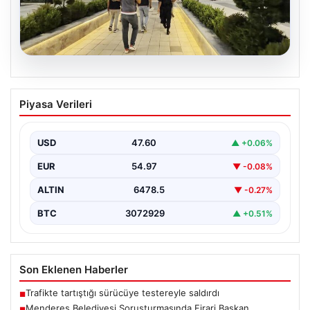
05.08.2026
Menderes Belediyesi Soruşturmasında
Piyasa Verileri
Firari Başkan Yardımcısı Yakalandı
İzmir'in Menderes ilçesinde yürütülen geniş çaplı bir
soruşturma kapsamında, Belediye Başkan Yardımcısı
USD
47.60
▲ +0.06%
Rüzgar Sönmez,…
EUR
54.97
▼ -0.08%
ALTIN
6478.5
▼ -0.27%
BTC
3072929
▲ +0.51%
Son Eklenen Haberler
Trafikte tartıştığı sürücüye testereyle saldırdı
■
Menderes Belediyesi Soruşturmasında Firari Başkan
■