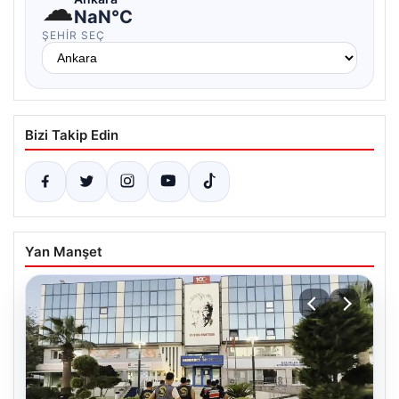
☁
NaN°C
ŞEHIR SEÇ
Bizi Takip Edin
Yan Manşet