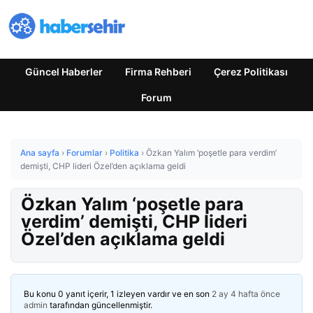
Güncel Haberler
Firma Rehberi
Çerez Politikası
Forum
Ana sayfa
›
Forumlar
›
Politika
›
Özkan Yalım ‘poşetle para verdim’
demişti, CHP lideri Özel’den açıklama geldi
Özkan Yalım ‘poşetle para
verdim’ demişti, CHP lideri
Özel’den açıklama geldi
Bu konu 0 yanıt içerir, 1 izleyen vardır ve en son
2 ay 4 hafta önce
admin
tarafından güncellenmiştir.