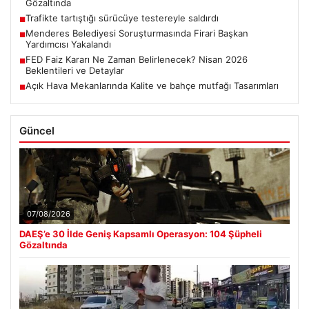
Gözaltında
Trafikte tartıştığı sürücüye testereyle saldırdı
■
Menderes Belediyesi Soruşturmasında Firari Başkan
■
Yardımcısı Yakalandı
FED Faiz Kararı Ne Zaman Belirlenecek? Nisan 2026
■
Beklentileri ve Detaylar
Açık Hava Mekanlarında Kalite ve bahçe mutfağı Tasarımları
■
Güncel
07/08/2026
DAEŞ’e 30 İlde Geniş Kapsamlı Operasyon: 104 Şüpheli
Gözaltında