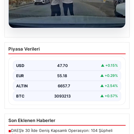
06.08.2026
Trafikte tartıştığı sürücüye testereyle
Piyasa Verileri
saldırdı
{"title": "Trafikte Çıkan Tartışma Kanlı Bitti: Şüpheli
Testereyle Tehdit Etti", "content": "Adana'nın Sarıçam
USD
47.70
▲ +0.15%
ilçesinde…
EUR
55.18
▲ +0.29%
ALTIN
6657.7
▲ +2.54%
BTC
3093213
▲ +0.57%
Son Eklenen Haberler
DAEŞ’e 30 İlde Geniş Kapsamlı Operasyon: 104 Şüpheli
■