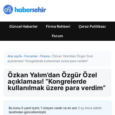
Güncel Haberler
Firma Rehberi
Çerez Politikası
Forum
Ana sayfa
›
Forumlar
›
Finans
›
Özkan Yalım’dan Özgür Özel
açıklaması! “Kongrelerde kullanılmak üzere para verdim”
Özkan Yalım’dan Özgür Özel
açıklaması! “Kongrelerde
kullanılmak üzere para verdim”
Bu konu 0 yanıt içerir, 1 izleyen vardır ve en son
3 ay önce
admin
tarafından güncellenmiştir.