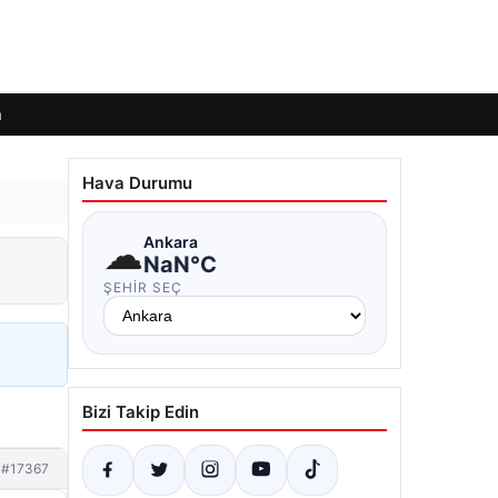
m
Hava Durumu
☁
Ankara
NaN°C
ŞEHIR SEÇ
Bizi Takip Edin
#17367