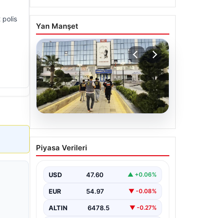
 polis
Yan Manşet
05.08.2026
Menderes Belediyesi
Piyasa Verileri
Soruşturmasında Firari
Başkan Yardımcısı
Yakalandı
USD
47.60
▲ +0.06%
İzmir'in Menderes ilçesinde
EUR
54.97
▼ -0.08%
yürütülen geniş çaplı bir soruşturma
kapsamında, Belediye Başkan
ALTIN
6478.5
▼ -0.27%
Yardımcısı Rüzgar Sönmez,…