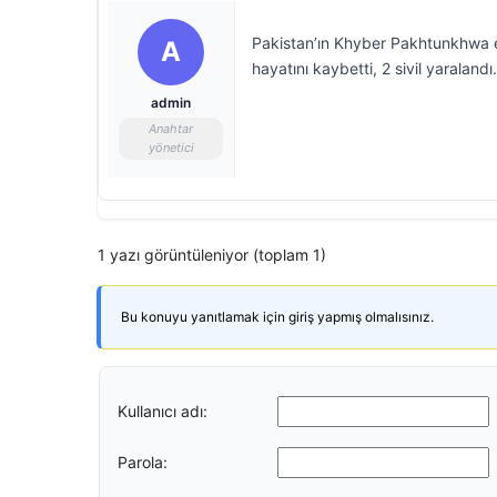
Pakistan’ın Khyber Pakhtunkhwa ey
A
hayatını kaybetti, 2 sivil yaralandı.
admin
Anahtar
yönetici
1 yazı görüntüleniyor (toplam 1)
Bu konuyu yanıtlamak için giriş yapmış olmalısınız.
Kullanıcı adı:
Parola: