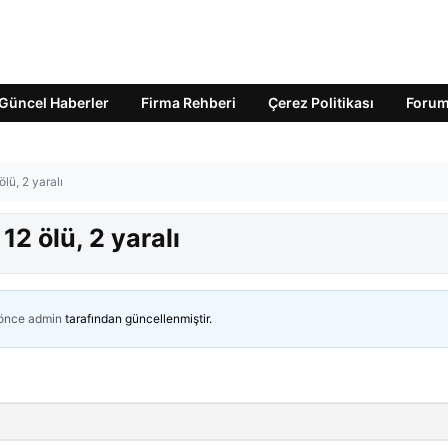
Güncel Haberler
Firma Rehberi
Çerez Politikası
Foru
ölü, 2 yaralı
12 ölü, 2 yaralı
 önce
admin
tarafından güncellenmiştir.