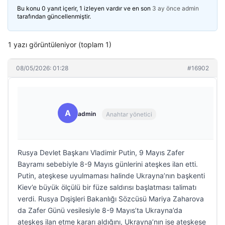
Bu konu 0 yanıt içerir, 1 izleyen vardır ve en son
3 ay önce
admin
tarafından güncellenmiştir.
1 yazı görüntüleniyor (toplam 1)
08/05/2026: 01:28
#16902
A
admin
Anahtar yönetici
Rusya Devlet Başkanı Vladimir Putin, 9 Mayıs Zafer
Bayramı sebebiyle 8-9 Mayıs günlerini ateşkes ilan etti.
Putin, ateşkese uyulmaması halinde Ukrayna’nın başkenti
Kiev’e büyük ölçülü bir füze saldırısı başlatması talimatı
verdi. Rusya Dışişleri Bakanlığı Sözcüsü Mariya Zaharova
da Zafer Günü vesilesiyle 8-9 Mayıs’ta Ukrayna’da
ateşkes ilan etme kararı aldığını, Ukrayna’nın ise ateşkese