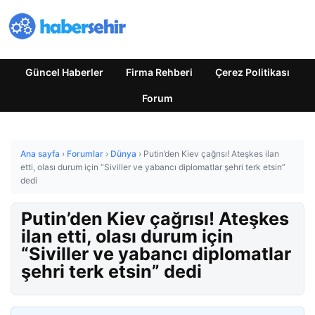
Güncel Haberler
Firma Rehberi
Çerez Politikası
Forum
Ana sayfa
›
Forumlar
›
Dünya
›
Putin’den Kiev çağrısı! Ateşkes ilan
etti, olası durum için “Siviller ve yabancı diplomatlar şehri terk etsin”
dedi
Putin’den Kiev çağrısı! Ateşkes
ilan etti, olası durum için
“Siviller ve yabancı diplomatlar
şehri terk etsin” dedi