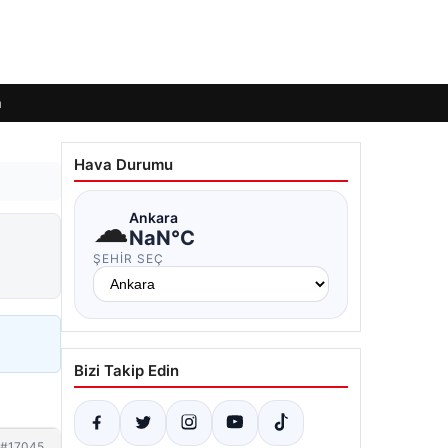
m
Hava Durumu
☁
Ankara
NaN°C
ŞEHIR SEÇ
Bizi Takip Edin
#17045