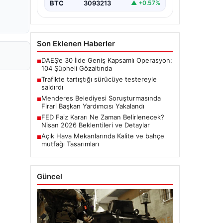
BTC
3093213
▲ +0.57%
Son Eklenen Haberler
DAEŞ’e 30 İlde Geniş Kapsamlı Operasyon:
■
104 Şüpheli Gözaltında
Trafikte tartıştığı sürücüye testereyle
■
saldırdı
Menderes Belediyesi Soruşturmasında
■
Firari Başkan Yardımcısı Yakalandı
FED Faiz Kararı Ne Zaman Belirlenecek?
■
Nisan 2026 Beklentileri ve Detaylar
Açık Hava Mekanlarında Kalite ve bahçe
■
mutfağı Tasarımları
Güncel