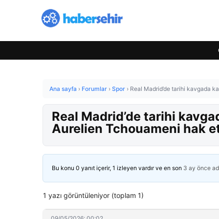
Ana sayfa
›
Forumlar
›
Spor
›
Real Madrid’de tarihi kavgada kar
Real Madrid’de tarihi kavgad
Aurelien Tchouameni hak ett
Bu konu 0 yanıt içerir, 1 izleyen vardır ve en son
3 ay önce
ad
1 yazı görüntüleniyor (toplam 1)
09/05/2026: 00:02