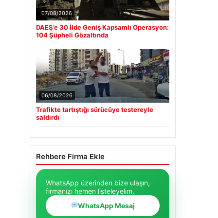
07/08/2026
DAEŞ’e 30 İlde Geniş Kapsamlı Operasyon:
104 Şüpheli Gözaltında
06/08/2026
Trafikte tartıştığı sürücüye testereyle
saldırdı
Rehbere Firma Ekle
WhatsApp üzerinden bize ulaşın,
firmanızı hemen listeleyelim.
WhatsApp Mesaj