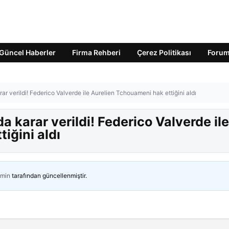
Güncel Haberler
Firma Rehberi
Çerez Politikası
Foru
ar verildi! Federico Valverde ile Aurelien Tchouameni hak ettiğini aldı
a karar verildi! Federico Valverde ile
iğini aldı
min
tarafından güncellenmiştir.